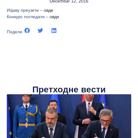
Decembar 12, 2016
Изјаву преузети –
овде
Конкурс погледати –
овде
Подели:
Претходне вести