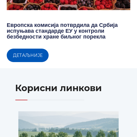
Европска комисија потврдила да Србија
испуњава стандарде ЕУ у контроли
безбедности хране биљног порекла
ДЕТАЉНИЈЕ
Корисни линкови