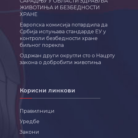
САРАДЊУ У ОБЛАСТИ ЗДРАВЉА
ЖИВОТИЊА И БЕЗБЕДНОСТИ
ХРАНЕ
Европска комисија потврдила да
Србија испуњава стандарде ЕУ у
контроли безбедности хране
биљног порекла
Одржан други округли сто о Нацрту
закона о добробити животиња
Корисни линкови
Правилници
Уредбе
Закони