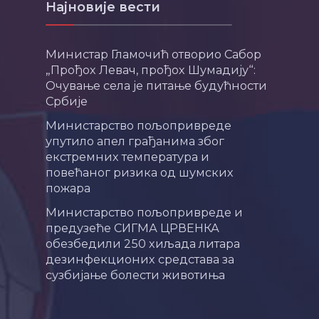
Најновије вести
Министар Гламочић отворио Сабор
„Прођох Левач, прођох Шумадију“:
Очување села је питање будућности
Србије
Министарство пољопривреде
упутило апел грађанима због
екстремних температура и
повећаног ризика од шумских
пожара
Министарство пољопривреде и
предузеће СИГМА ЦРВЕНКА
обезбедили 250 хиљада литара
дезинфекционих средстава за
сузбијање болести животиња