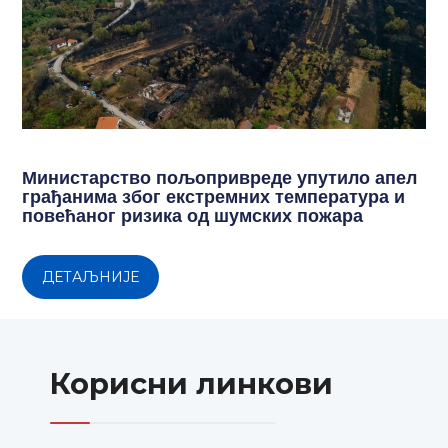
Министарство пољопривреде упутило апел
грађанима због екстремних температура и
повећаног ризика од шумских пожара
ДЕТАЉНИЈЕ
Корисни линкови