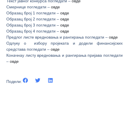
Текст јавног конкурса погледати –
овде
Смернице погледати –
овде
Образац број 1 погледати –
овде
Образац број 2 погледати –
овде
Образац број 3 погледати –
овде
Образац број 4 погледати –
овде
Предлог листе вредновања и рангирања погледати –
овде
Одлуку о избору пројеката и додели финансијских
средстава погледати –
овде
Коначнау листу вредновања и рангирања пријава погледати
–
овде
Подели: