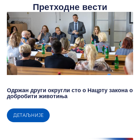
Претходне вести
Одржан други округли сто о Нацрту закона о
добробити животиња
ДЕТАЉНИЈЕ