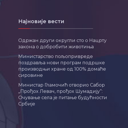
Најновије вести
Одржан други округли сто о Нацрту
закона о добробити животиња
Министарство пољопривреде
поздравља нови програм подршке
производњи хране од 100% домаће
сировине
Министар Гламочић отворио Сабор
„Прођох Левач, прођох Шумадију“:
Очување села је питање будућности
Србије