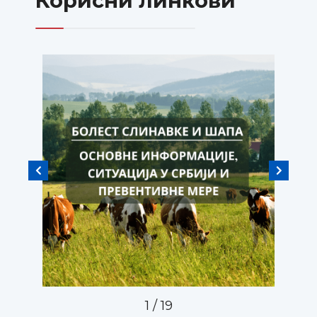
Корисни линкови
1
/
19