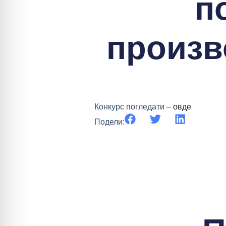
п
произв
Конкурс погледати –
овде
Подели: