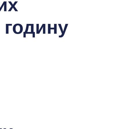
их
 годину