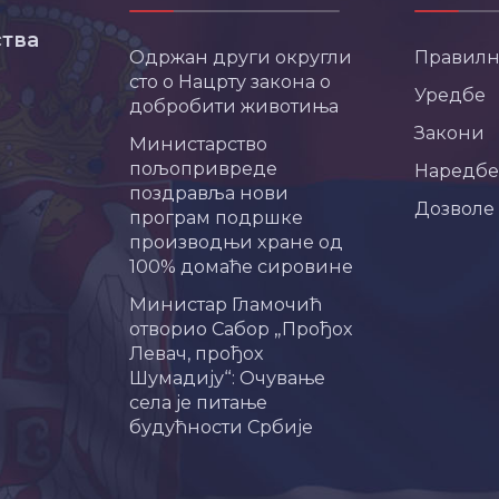
тва
Одржан други округли
Правил
сто о Нацрту закона о
Уредбе
добробити животиња
Закони
Министарство
пољопривреде
Наредбе
поздравља нови
Дозволе
програм подршке
производњи хране од
100% домаће сировине
Министар Гламочић
отворио Сабор „Прођох
Левач, прођох
Шумадију“: Очување
села је питање
будућности Србије