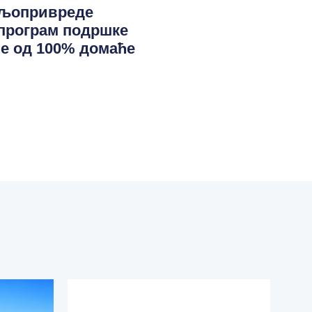
ољопривреде
програм подршке
е од 100% домаће