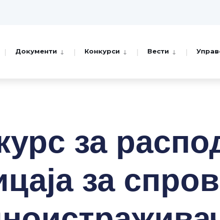
Документи
Конкурси
Вести
Управ
курс за распо
ицаја за спро
чноистраживач