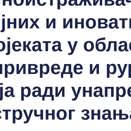
јних и инова
ојеката у обла
ривреде и ру
ја ради унап
стручног знањ