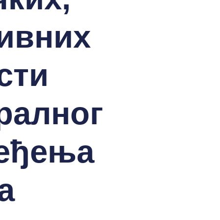
тивних
сти
ралног
ређења
а