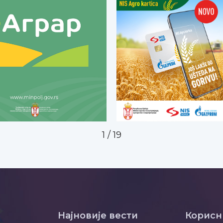
2
/
19
Најновије вести
Корисн