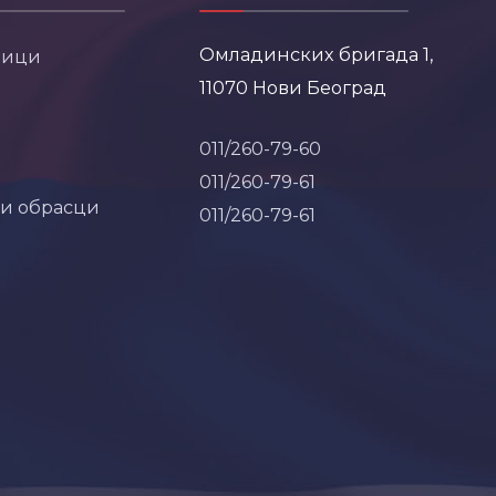
Омладинских бригада 1,
ници
11070 Нови Београд
011/260-79-60
011/260-79-61
 и обрасци
011/260-79-61