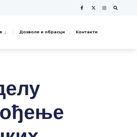
е
Дозволе и обрасци
Контакти
делу
вођење
ких,