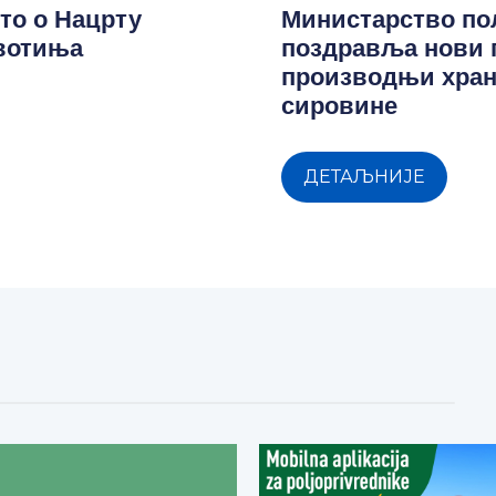
то о Нацрту
Министарство п
ивотиња
поздравља нови 
производњи хран
сировине
ДЕТАЉНИЈЕ