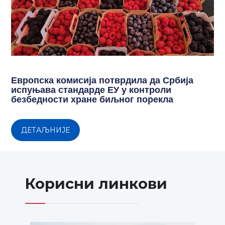
Европска комисија потврдила да Србија
испуњава стандарде ЕУ у контроли
безбедности хране биљног порекла
ДЕТАЉНИЈЕ
Корисни линкови