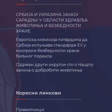
СРБИЈА И УКРАЈИНА ЈАЧАЈУ
САРАДЊУ У ОБЛАСТИ ЗДРАВЉА
ЖИВОТИЊА И БЕЗБЕДНОСТИ
ХРАНЕ
Европска комисија потврдила да
Србија испуњава стандарде ЕУ у
контроли безбедности хране
биљног порекла
Одржан други округли сто о Нацрту
закона о добробити животиња
Корисни линкови
Правилници