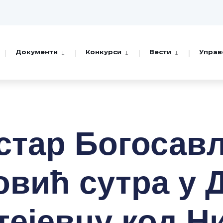
Документи
Конкурси
Вести
Управ
стар Богосав
вић сутра у
тејевцу код Н