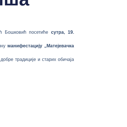
ић Бошковић посетиће
сутра, 19.
лну
манифестацију
„Матејевачка
добре традиције и старих обичаја