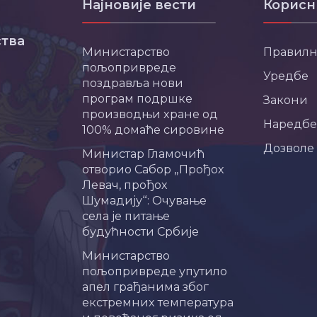
Најновије вести
Корисн
тва
Министарство
Правил
пољопривреде
Уредбе
поздравља нови
програм подршке
Закони
производњи хране од
Наредбе
100% домаће сировине
Дозволе
Министар Гламочић
отворио Сабор „Прођох
Левач, прођох
Шумадију“: Очување
села је питање
будућности Србије
Министарство
пољопривреде упутило
апел грађанима због
екстремних температура