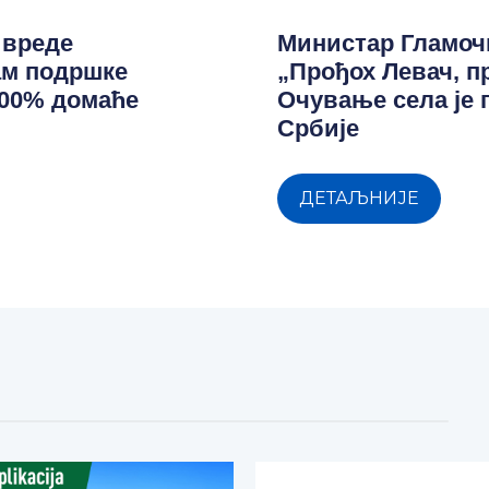
ивреде
Министар Гламоч
ам подршке
„Прођох Левач, п
100% домаће
Очување села је
Србије
ДЕТАЉНИЈЕ