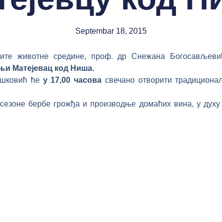
Septembar 18, 2015
ите животне средине, проф. др Снежана Богосављев
њи Матејевац
код Ниша.
ошковић ће
у 17,00 часова
свечано отворити традициона
сезоне бербе грожђа и производње домаћих вина, у духу 