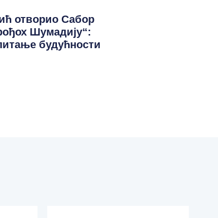
ић отворио Сабор
рођох Шумадију“:
 питање будућности