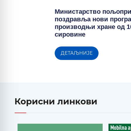
Министарство пољопр
поздравља нови прогр
производњи хране од 
сировине
ДЕТАЉНИЈЕ
Корисни линкови