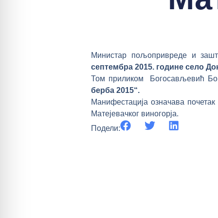
Министар пољопривреде и зашт
септембра 2015. године село
До
Том приликом Богосављевић Б
берба 2015“.
Манифестација означава почетак 
Матејевачког виногорја.
Подели: