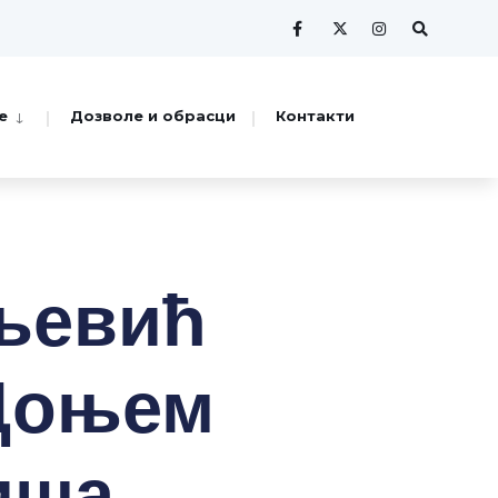
е
Дозволе и обрасци
Контакти
љевић
 Доњем
иша