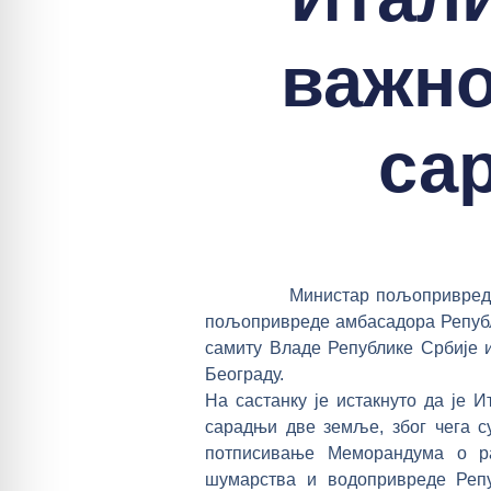
важно
са
Министар пољопривреде, шума
пољопривреде амбасадора Републик
самиту Владе Републике Србије и
Београду.
На састанку је истакнуто да је 
сарадњи две земље, због чега с
потписивање Меморандума о р
шумарства и водопривреде Репу