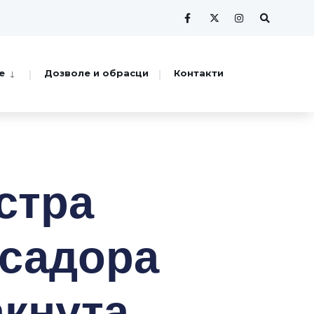
е
Дозволе и обрасци
Контакти
стра
асадора
акнута