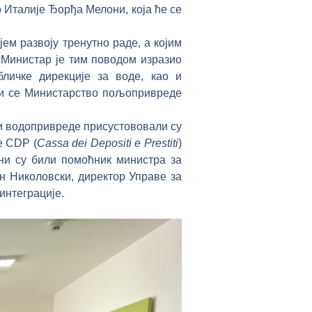
р Италије Ђорђа Мелони, која ће се
ем развоју тренутно раде, а којим
 Министар је тим поводом изразио
личке дирекције за воде, као и
би се Министарство пољопривреде
водопривреде присустововали су
е CDP (
Cassa dei Depositi e Prestiti
)
ни су били помоћник министра за
 Николовски, директор Управе за
интеграције.