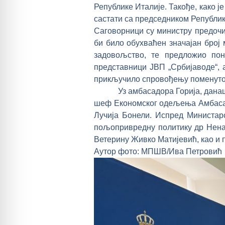
Републике Италије. Такође, како ј
састати са председником Републи
Саговорници су министру предочил
би било обухваћен значајан број
задовољство, те предложио пон
представници ЈВП „Србијаводе“,
прикључило спровођењу поменутог
Уз амбасадора Горија, данашње
шеф Економског одељења Амбасад
Лучија Бонели. Испред Министар
пољопривредну политику др Нена
Ветерину Живко Матијевић, као и 
Аутор фото: МПШВ/Ива Петровић