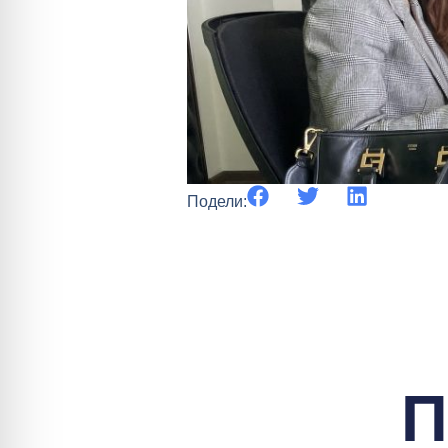
Подели:
П