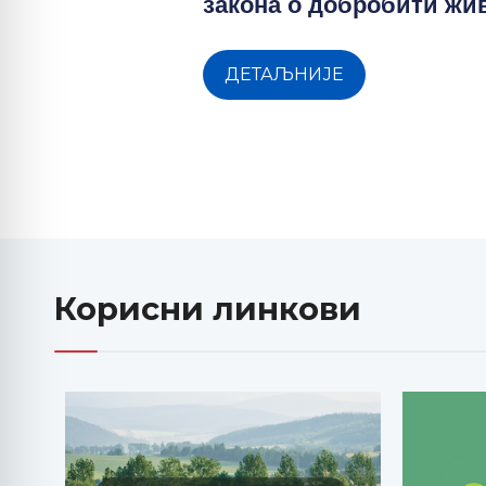
закона о добробити ж
ДЕТАЉНИЈЕ
Корисни линкови