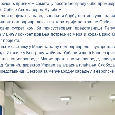
е речено, приликом самита, у посети Београду биће премије
ке Србије Александром Вучићем.
и и пројекат за наводњавање и борбу против суше, на чиј
 малих пољопривредника на територији централне Србије.
овни сусрет ком би присуствовали представници Репуб
 а у циљу конкретизовања потребних мера и корака како 
 пројекта.
м састанку у Министарству пољопривреде, шумарства и 
е Италије у Београду Фабиана Урбани и шеф Канцелариј
ства пољопривреде Министарства пољопривреде, присут
д Катанић, директор Управе за аграрна плаћања Слободан
представници Сектора за међународну сарадњу и европске 