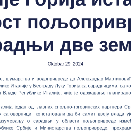
ст пољоприв
радњи две зе
Oktobar 29, 2024
рства и водопривреде др Александар Мартиновић уго
е Италије у Београду Луку Горија са сарадницима, са ко
 Владе Републике Италије, чије је одржавање планирано
Италија један од главних спољно-трговинских партнера С
у саговорници констатовали да би самит двеју влада уј
азумевању о сарадњи у области пољопривреде измеђ
блике Србије и Министарства пољопривреде, прехрам