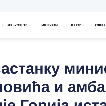
Документи
Конкурси
Вести
Управ
састанку мини
овића и амб
је Горија ист