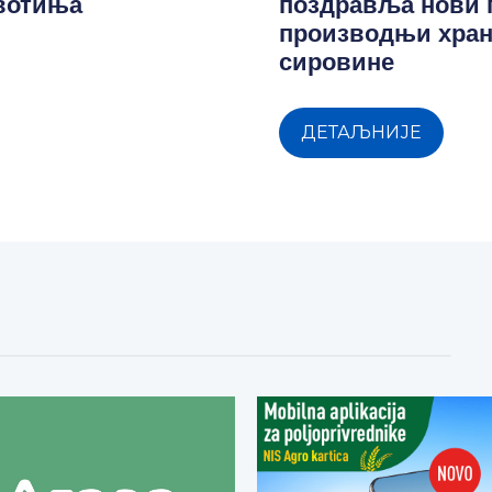
ивотиња
поздравља нови 
производњи хран
сировине
ДЕТАЉНИЈЕ