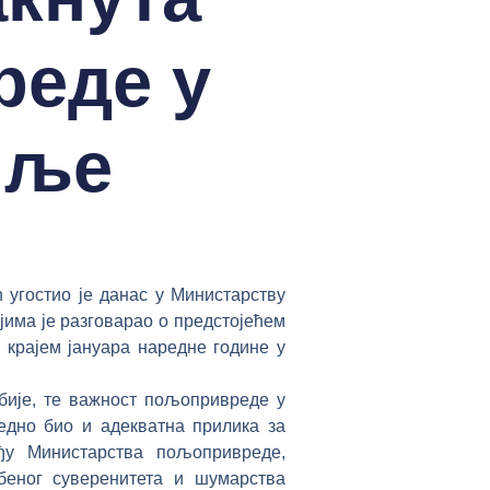
реде у
мље
стио је данас у Министарству
јима је разговарао о предстојећем
 крајем јануара наредне године у
рбије, те важност пољопривреде у
едно био и адекватна прилика за
у Министарства пољопривреде,
беног суверенитета и шумарства