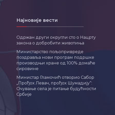
Најновије вести
Одржан други округли сто о Нацрту
закона о добробити животиња
Министарство пољопривреде
поздравља нови програм подршке
производњи хране од 100% домаће
сировине
Министар Гламочић отворио Сабор
„Прођох Левач, прођох Шумадију“:
Очување села је питање будућности
Србије