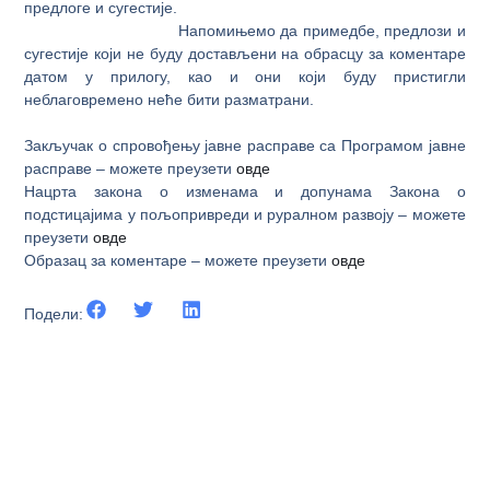
предлоге и сугестије.
Напомињемо да примедбе, предлози и
сугестије који не буду достављени на обрасцу за коментаре
датом у прилогу, као и они који буду пристигли
неблаговремено неће бити разматрани.
Закључак о спровођењу јавне расправе са Програмом јавне
расправе – можете преузети
овде
Нацрта закона о изменама и допунама Закона о
подстицајима у пољопривреди и руралном развоју – можете
преузети
овде
Образац за коментаре – можете преузети
овде
Подели: