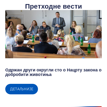
Претходне вести
Одржан други округли сто о Нацрту закона о
добробити животиња
ДЕТАЉНИЈЕ