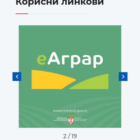
Корисни линкови
2
/
19