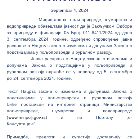
Septembar 4, 2024
Министарство пољопривреде, шумарства и
водопривреде обавештава јавност да је Закључком Одбора
за привреду и финансије 05 Број: 011-8411/2024 од дана
3. септембра 2024. године, одређено спровођење јавне
расправе о Нацрту закона о изменама и допунама Закона о
подстицајима у пољопривреди и руралном развоју.
Јавна расправа о Нацрту закона о изменама и
допунама Закона о подстицајима у пољопривреди и
руралном развоју одржаће се у периоду од 5. септембра
до 24. септембра 2024. године.
Текст Нацртa закона о изменама и допунама Закона о
подстицајима у пољопривреди и руралном развоју
биће постављен на интернет страници Министарства
пољопривреде, шумарства и водопривреде
(
www.minpolj.gov.rs
) и на Порталу „е-
Консултацијеˮ.
Примедбе, предлози и сугестије достављају се