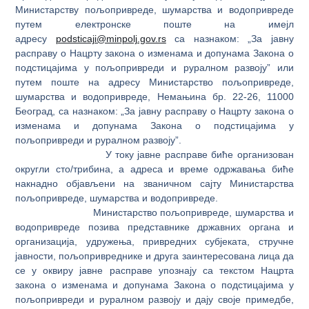
Министарству пољопривреде, шумарства и водопривреде
путем електронске поште на имејл
адресу
podsticaji@minpolj.gov.rs
са назнаком: „За јавну
расправу о Нацрту закона о изменама и допунама Закона о
подстицајима у пољопривреди и руралном развоју” или
путем поште на адресу Министарство пољопривреде,
шумарства и водопривреде, Немањина бр. 22-26, 11000
Београд, са назнаком: „За јавну расправу о Нацрту закона о
изменама и допунама Закона о подстицајима у
пољопривреди и руралном развоју”.
У току јавне расправе биће организован
округли сто/трибина, а адреса и време одржавања биће
накнадно објављени на званичном сајту Министарства
пољопривреде, шумарства и водопривреде.
Министарство пољопривреде, шумарства и
водопривреде позива представнике државних органа и
организација, удружења, привредних субјеката, стручне
јавности, пољопривреднике и друга заинтересована лица да
се у оквиру јавне расправе упознају са текстом Нацрта
закона о изменама и допунама Закона о подстицајима у
пољопривреди и руралном развоју и дају своје примедбе,