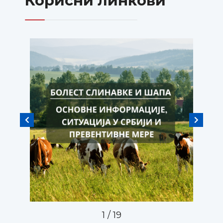
Корисни линкови
1
/
19