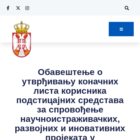
Обавештење о
утврђивању коначних
листа корисника
подстицајних средстава
за спровођење
научноистраживачких,
развојних и иновативних
пројеката у