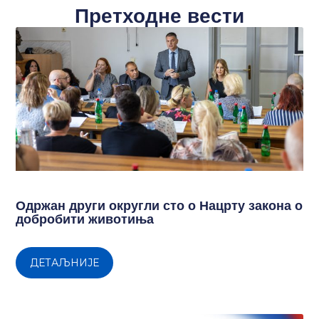
Претходне вести
Одржан други округли сто о Нацрту закона о
добробити животиња
ДЕТАЉНИЈЕ