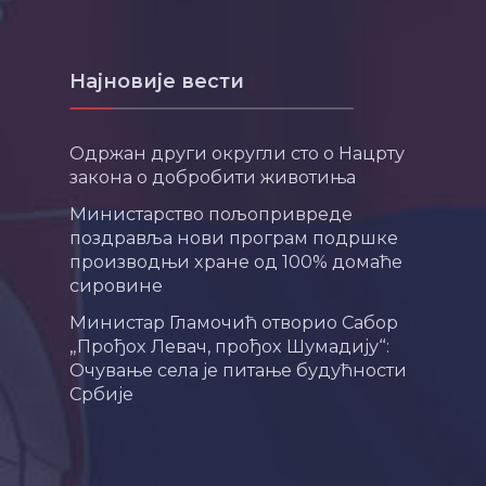
Најновије вести
Одржан други округли сто о Нацрту
закона о добробити животиња
Министарство пољопривреде
поздравља нови програм подршке
производњи хране од 100% домаће
сировине
Министар Гламочић отворио Сабор
„Прођох Левач, прођох Шумадију“:
Очување села је питање будућности
Србије