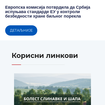
Европска комисија потврдила да Србија
испуњава стандарде ЕУ у контроли
безбедности хране биљног порекла
ДЕТАЉНИЈЕ
Корисни линкови