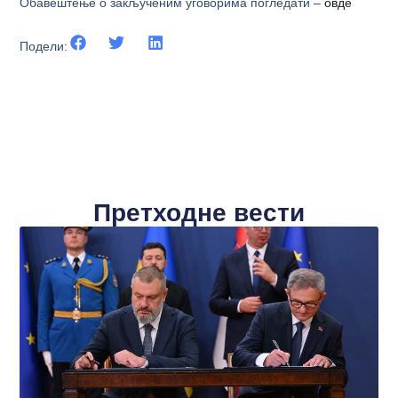
Обавештење о закљученим уговорима погледати –
овде
Подели:
Претходне вести