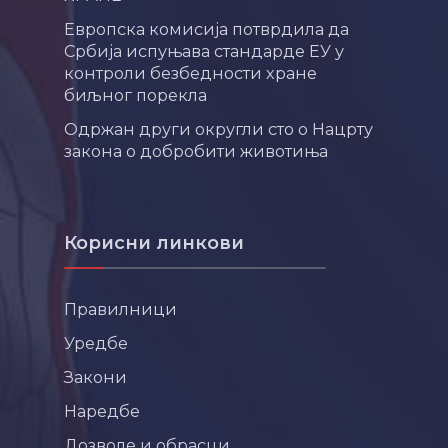
Европска комисија потврдила да
Србија испуњава стандарде ЕУ у
контроли безбедности хране
биљног порекла
Одржан други округли сто о Нацрту
закона о добробити животиња
Корисни линкови
Правилници
Уредбе
Закони
Наредбе
Дозволе и обрасци