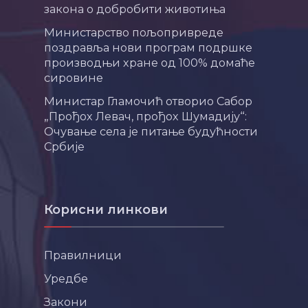
закона о добробити животиња
Министарство пољопривреде
поздравља нови програм подршке
производњи хране од 100% домаће
сировине
Министар Гламочић отворио Сабор
„Прођох Левач, прођох Шумадију“:
Очување села је питање будућности
Србије
Корисни линкови
Правилници
Уредбе
Закони