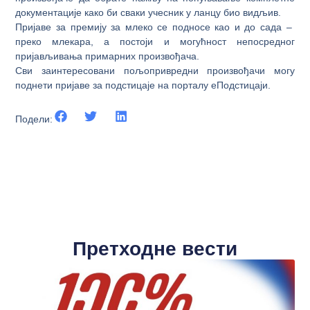
документације како би сваки учесник у ланцу био видљив.
Пријаве за премију за млеко се подносе као и до сада –
преко млекара, а постоји и могућност непосредног
пријављивања примарних произвођача.
Сви заинтересовани пољопривредни произвођачи могу
поднети пријаве за подстицаје на порталу еПодстицаји.
Подели:
Претходне вести