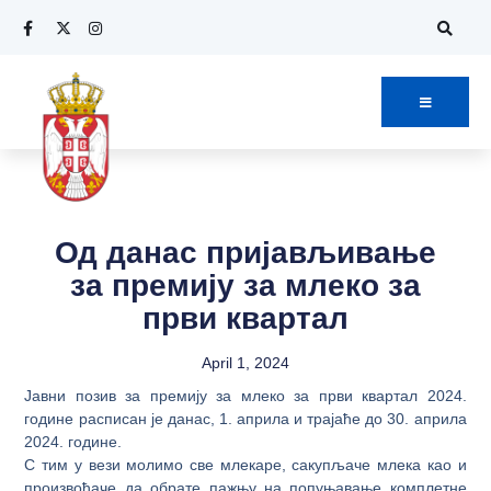
Од данас пријављивање
за премију за млеко за
први квартал
April 1, 2024
Јавни позив за премију за млеко за први квартал 2024.
године расписан је данас, 1. априла и трајаће до 30. априла
2024. године.
С тим у вези молимо све млекаре, сакупљаче млека као и
произвођаче да обрате пажњу на попуњавање комплетне