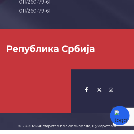
011/260-79-61
011/260-79-61
Република Србија
© 2025 Министарство пољопривреде, шумарства и
водопривреде -
Izrada Websajta
TeachR.