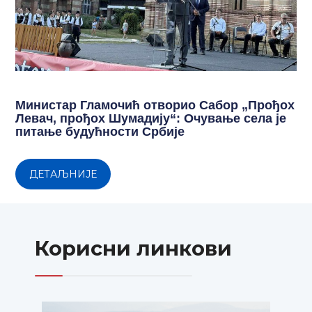
Министар Гламочић отворио Сабор „Прођох
Левач, прођох Шумадију“: Очување села је
питање будућности Србије
ДЕТАЉНИЈЕ
Корисни линкови