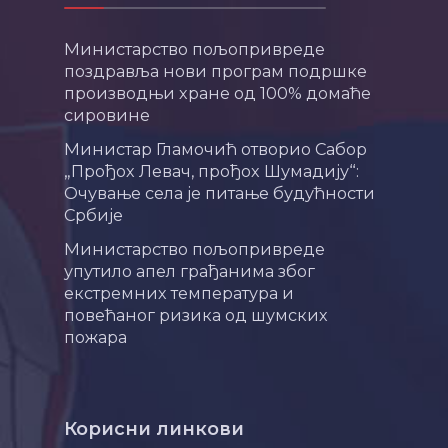
Министарство пољопривреде
поздравља нови програм подршке
производњи хране од 100% домаће
сировине
Министар Гламочић отворио Сабор
„Прођох Левач, прођох Шумадију“:
Очување села је питање будућности
Србије
Министарство пољопривреде
упутило апел грађанима због
екстремних температура и
повећаног ризика од шумских
пожара
Корисни линкови