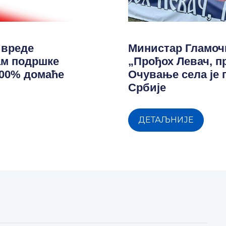
ивреде
Министар Гламоч
ам подршке
„Прођох Левач, п
100% домаће
Очување села је
Србије
ДЕТАЉНИЈЕ