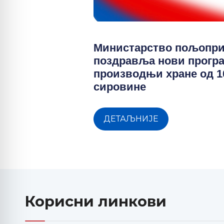
Министарство пољопр
поздравља нови прогр
производњи хране од 
сировине
ДЕТАЉНИЈЕ
Корисни линкови