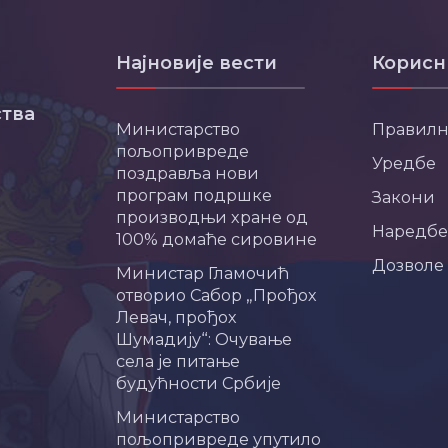
Најновије вести
Корисн
тва
Министарство
Правил
пољопривреде
Уредбе
поздравља нови
програм подршке
Закони
производњи хране од
Наредбе
100% домаће сировине
Дозволе
Министар Гламочић
отворио Сабор „Прођох
Левач, прођох
Шумадију“: Очување
села је питање
будућности Србије
Министарство
пољопривреде упутило