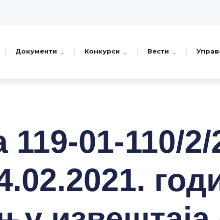
Документи
Конкурси
Вести
Управ
 119-01-110/2/
4.02.2021. год
њу извештаја