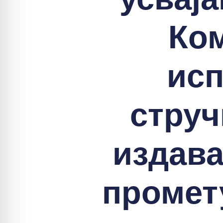
Ком
исп
струч
издава
промет