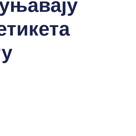
пуњавају
етикета
ту