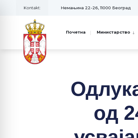
Kontakt:
Немањина 22-26, 11000 Београд
Почетна
Министарство
Одлука
од 2
усваја