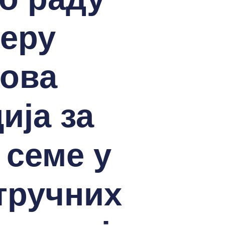
веру
лова
ија за
 семе у
тручних