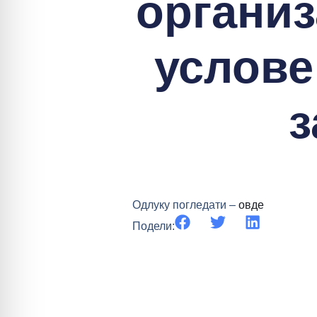
организ
услове
з
Одлуку погледати –
овде
Подели: