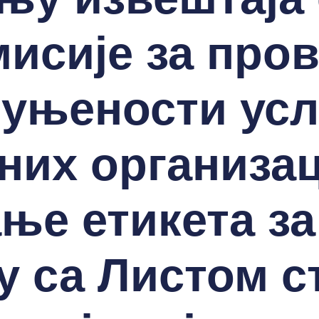
исије за про
уњености ус
них организац
ње етикета за
у са Листом с