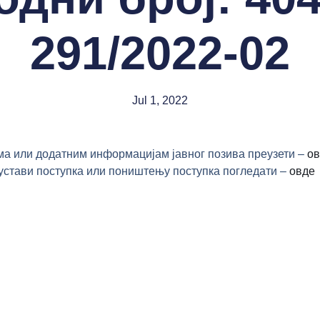
291/2022-02
Jul 1, 2022
а или додатним информацијам јавног позива преузети –
ов
устави поступка или поништењу поступка погледати –
овде