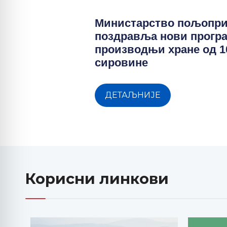
Министарство пољопр
поздравља нови прогр
производњи хране од 
сировине
ДЕТАЉНИЈЕ
Корисни линкови