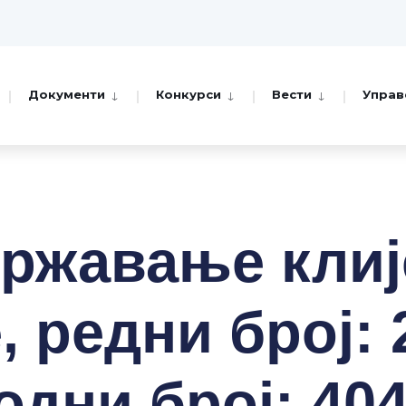
Документи
Конкурси
Вести
Управ
ржавање клиј
 редни број: 
одни број: 404