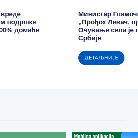
ивреде
Министар Гламоч
ам подршке
„Прођох Левач, п
100% домаће
Очување села је
Србије
ДЕТАЉНИЈЕ