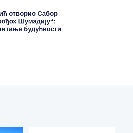
ић отворио Сабор
рођох Шумадију“:
 питање будућности