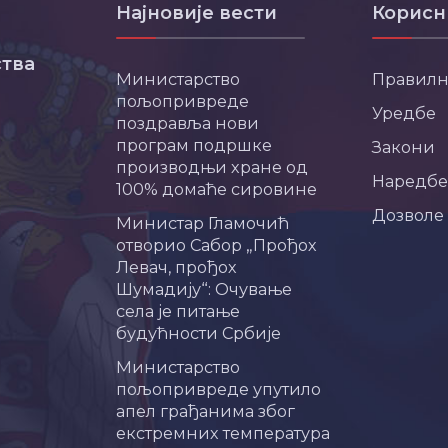
Најновије вести
Корисн
тва
Министарство
Правил
пољопривреде
Уредбе
поздравља нови
програм подршке
Закони
производњи хране од
Наредбе
100% домаће сировине
Дозволе
Министар Гламочић
отворио Сабор „Прођох
Левач, прођох
Шумадију“: Очување
села је питање
будућности Србије
Министарство
пољопривреде упутило
апел грађанима због
екстремних температура