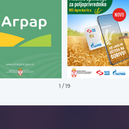
2
/
19