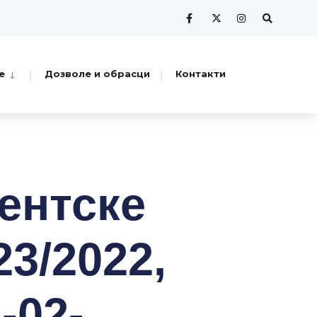
е
Дозволе и обрасци
Контакти
ентске
23/2022,
-02-