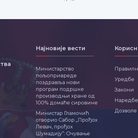
Најновије вести
Корисн
тва
Министарство
Правил
пољопривреде
Уредбе
поздравља нови
програм подршке
Закони
производњи хране од
Наредбе
100% домаће сировине
Дозволе
Министар Гламочић
отворио Сабор „Прођох
Левач, прођох
Шумадију“: Очување