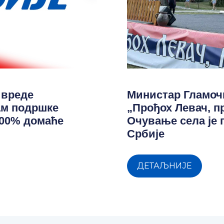
ивреде
Министар Гламоч
ам подршке
„Прођох Левач, п
100% домаће
Очување села је
Србије
ДЕТАЉНИЈЕ