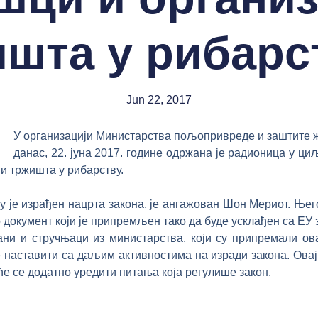
шта у рибарс
Jun 22, 2017
У организацији Министарства пољопривреде и заштите ж
данас, 22. јуна 2017. године одржана је радионица у 
и тржишта у рибарству.
ку је израђен нацрта закона, је ангажован Шон Мериот. Њег
документ који је припремљен тако да буде усклађен са ЕУ 
ни и стручњаци из министарства, који су припремали ова
 наставити са даљим активностима на изради закона. Овај
ће се додатно уредити питања која регулише закон.