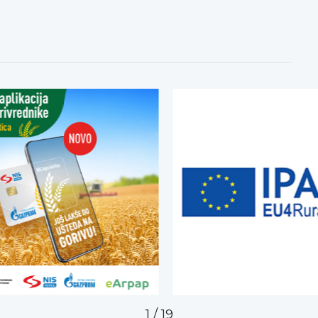
2
/
19