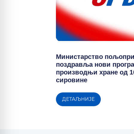
Министарство пољопр
поздравља нови прогр
производњи хране од 
сировине
ДЕТАЉНИЈЕ