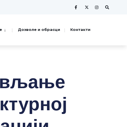
е
Дозволе и обрасци
Контакти
ављање
ктурној
ацији