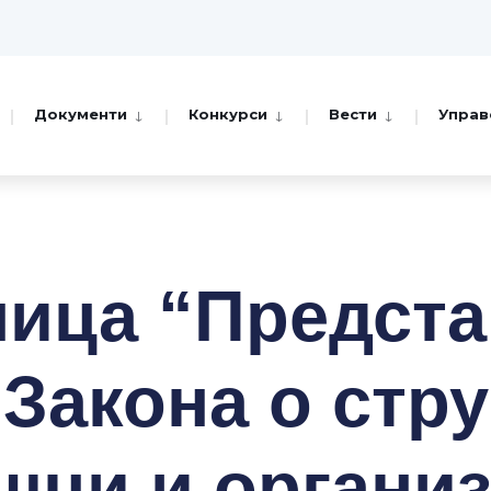
Документи
Конкурси
Вести
Управ
ница “Предст
 Закона о стру
шци и организ