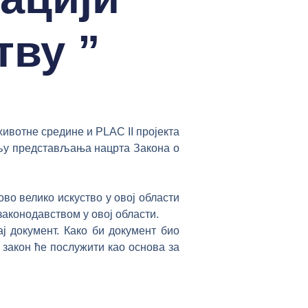
тву ”
ивотне средине и PLAC II пројекта
циљу представљања нацрта Закона о
ово велико искуство у овој области
законодавством у овој области.
ј документ. Како би документ био
 закон ће послужити као основа за