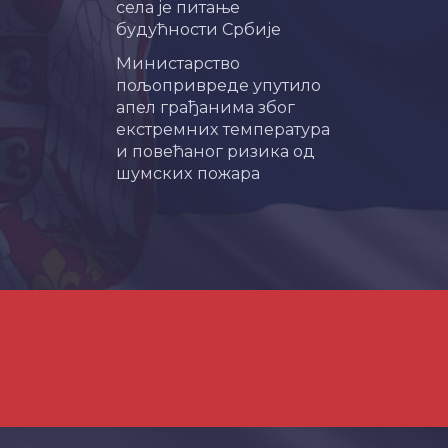
села је питање
будућности Србије
Министарство
пољопривреде упутило
апел грађанима због
екстремних температура
и повећаног ризика од
шумских пожара