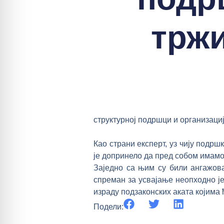
тржи
структурној подршци и организациј
Као страни експерт, уз чију подрш
је допринело да пред собом имамо 
Заједно са њим су били ангажова
спреман за усвајање неопходно је
израду подзаконских аката којима 
Подели: