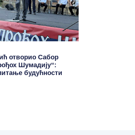
ић отворио Сабор
рођох Шумадију“:
 питање будућности