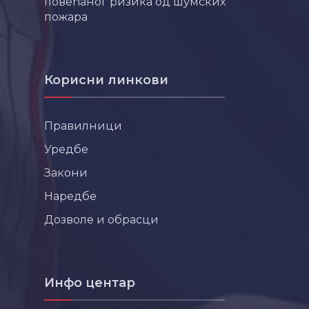
повећаног ризика од шумских
пожара
Корисни линкови
Правилници
Уредбе
Закони
Наредбе
Дозволе и обрасци
Инфо центар