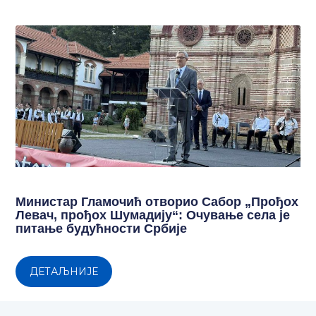
Министар Гламочић отворио Сабор „Прођох
Левач, прођох Шумадију“: Очување села је
питање будућности Србије
ДЕТАЉНИЈЕ