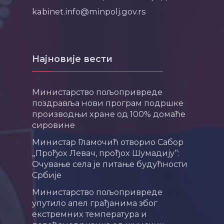
kabinet.info@minpolj.gov.rs
Најновије вести
Министарство пољопривреде
поздравља нови програм подршке
производњи хране од 100% домаће
сировине
Министар Гламочић отворио Сабор
„Прођох Левач, прођох Шумадију“:
Очување села је питање будућности
Србије
Министарство пољопривреде
упутило апел грађанима због
екстремних температура и