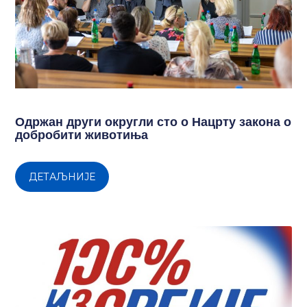
Одржан други округли сто о Нацрту закона о
добробити животиња
ДЕТАЉНИЈЕ