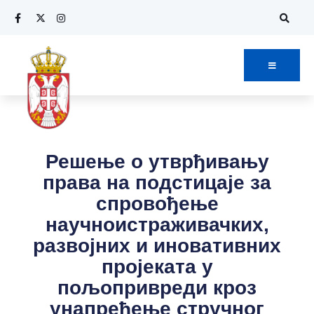
Решење о утврђивању
права на подстицаје за
спровођење
научноистраживачких,
развојних и иновативних
пројеката у
пољопривреди кроз
унапређење стручног