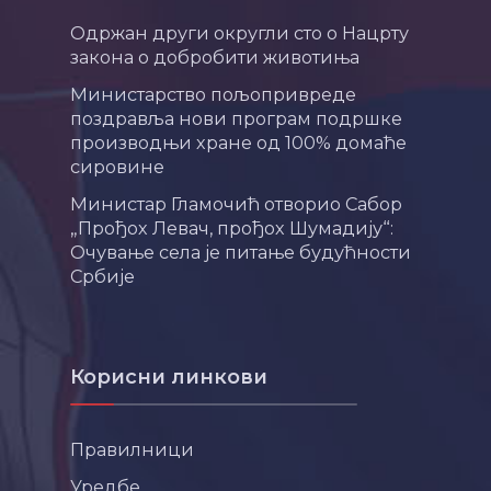
Одржан други округли сто о Нацрту
закона о добробити животиња
Министарство пољопривреде
поздравља нови програм подршке
производњи хране од 100% домаће
сировине
Министар Гламочић отворио Сабор
„Прођох Левач, прођох Шумадију“:
Очување села је питање будућности
Србије
Корисни линкови
Правилници
Уредбе