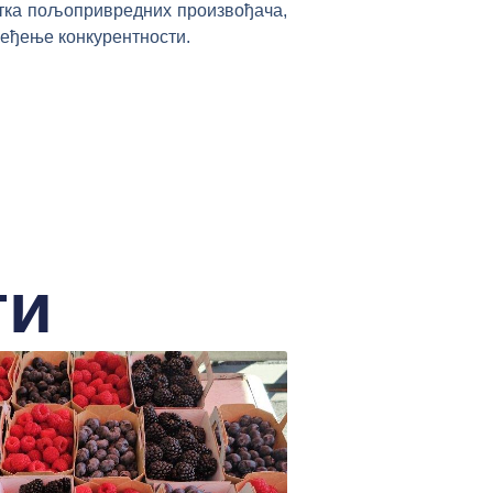
тка пољопривредних произвођача,
еђење конкурентности.
ти