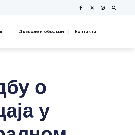
е
Дозволе и обрасци
Контакти
дбу о
аја у
ралном