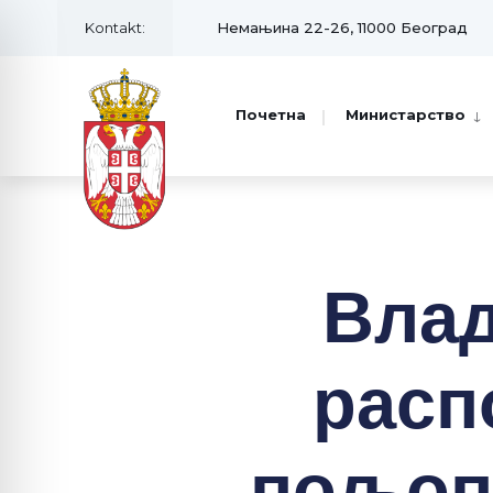
Kontakt:
Немањина 22-26, 11000 Београд
Почетна
Министарство
Влад
расп
пољоп