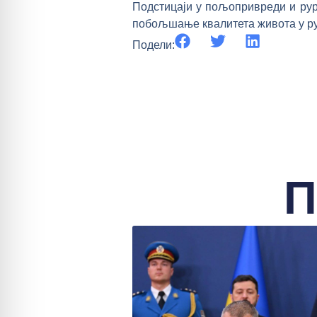
Подстицаји у пољопривреди и ру
побољшање квалитета живота у ру
Подели:
П