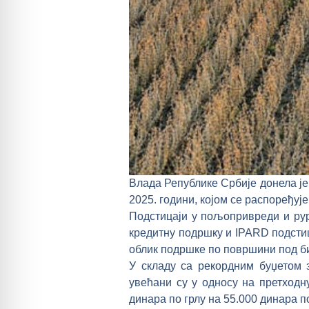
Влада Републике Србије донела је
2025. години, којом се распоређуј
Подстицаји у пољопривреди и рур
кредитну подршку и IPARD подстиц
облик подршке по површини под 
У складу са рекордним буџетом 
увећани су у односу на претходн
динара по грлу на 55.000 динара п