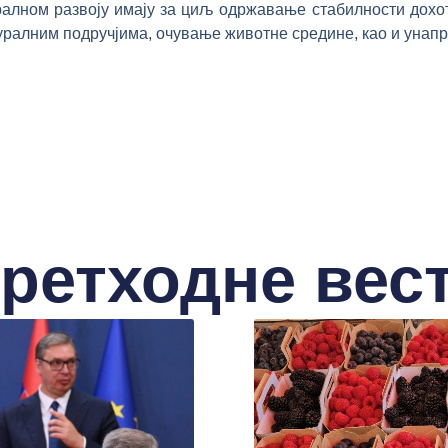
ралном развоју имају за циљ одржавање стабилности дохо
ралним подручјима, очување животне средине, као и унапр
ретходне вес