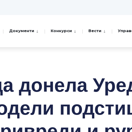
Документи
Конкурси
Вести
Управ
а донела Уре
одели подстиц
ривреди и ру