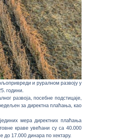
пољопривреди и руралном развоју у
5. години.
ног развоја, посебне подстицаје,
предељен за директна плаћања, као
ојединих мера директних плаћања
товне краве увећани су са 40.000
е до 17.000 динара по хектару.