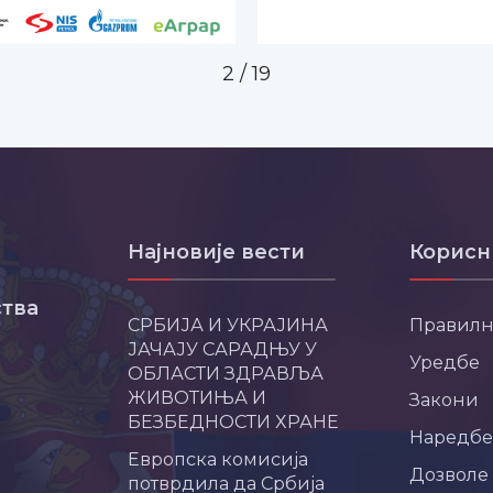
2
/
19
Најновије вести
Корисн
тва
СРБИЈА И УКРАЈИНА
Правил
ЈАЧАЈУ САРАДЊУ У
Уредбе
ОБЛАСТИ ЗДРАВЉА
ЖИВОТИЊА И
Закони
БЕЗБЕДНОСТИ ХРАНЕ
Наредбе
Европска комисија
Дозволе
потврдила да Србија