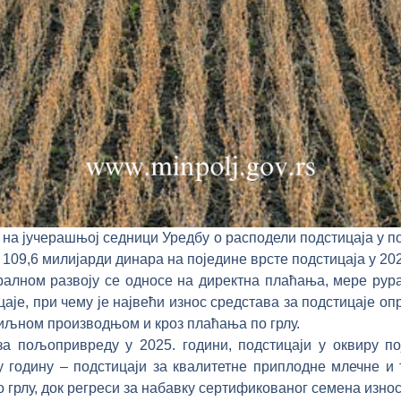
 на јучерашњој седници Уредбу о расподели подстицаја у 
е 109,6 милијарди динара на поједине врсте подстицаја у 202
алном развоју се односе на директна плаћања, мере рурал
аје, при чему је највећи износ средстава за подстицаје о
биљном производњом и кроз плаћања по грлу.
за пољопривреду у 2025. години, подстицаји у оквиру п
у годину – подстицаји за квалитетне приплодне млечне и 
о грлу, док регреси за набавку сертификованог семена износ