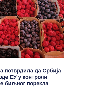
а потврдила да Србија
де ЕУ у контроли
не биљног порекла