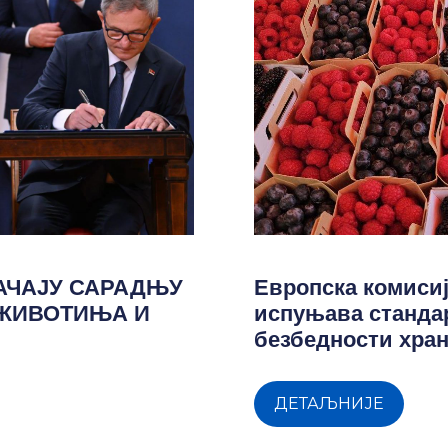
ЈАЧАЈУ САРАДЊУ
Европска комисиј
 ЖИВОТИЊА И
испуњава стандар
безбедности хра
ДЕТАЉНИЈЕ