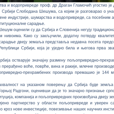
ва и водопривреде проф. др Драган Гламочић угостио је 
и Србији Слободана Шешума, са којим је разговарао о ун
не индустрије, шумарства и водопривреде, са посебним 
ституционалне сарадње.
ешум оценили су да Србија и Словенија негују традициона
им нивоима. Како су закључили, додатну потврду квалите
сарадње двеју земаља представља недавна посета предс
епублици Србији, која је уједно била и његова прва зва
Србија остварује значајну размену пољопривредно-прехр
 прерађено воће, поврће, вина и ракије, млечне производ
опривредно-прехрамбених производа премашио је 144 ми
ахвалност на указаном поверењу да Србија буде земља
орњој Радгони, оценивши да је то значајно признање срп
итуција, компанија и пољопривредних произвођача двеју з
вијено партнерство у области пољопривреде и уверен с
о кроз нове инвестиције, повезивање наших научних институ