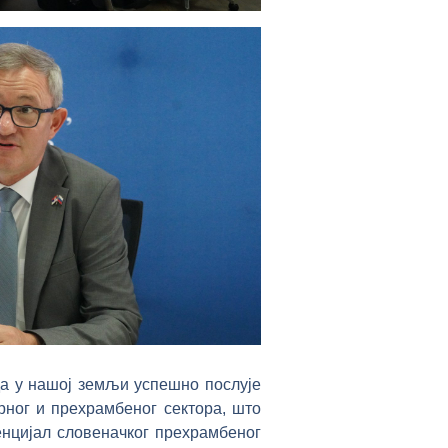
 да у нашој земљи успешно послује
рног и прехрамбеног сектора, што
енцијал словеначког прехрамбеног