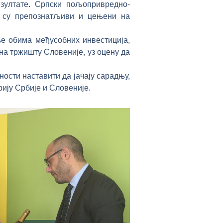
езултате. Српски пољопривредно-
у су препознатљиви и цењени на
е обима међусобних инвестиција,
 на тржишту Словеније, уз оцену да
ности наставити да јачају сарадњу,
ију Србије и Словеније.