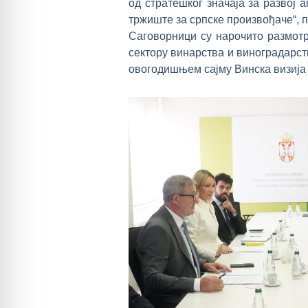
од стратешког значаја за развој 
тржиште за српске произвођаче“, п
Саговорници су нарочито размотр
сектору винарства и виноградарст
овогодишњем сајму Винска визија 