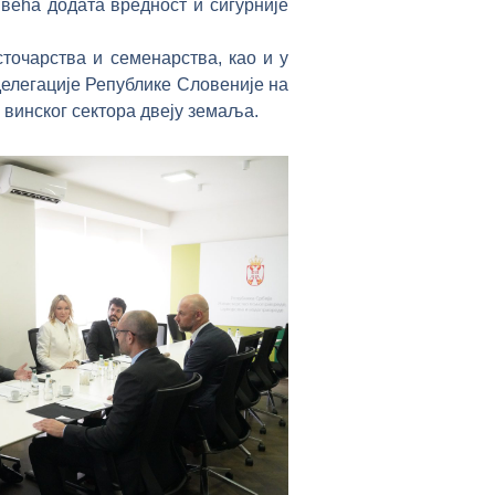
 већа додата вредност и сигурније
точарства и семенарства, као и у
делегације Републике Словеније на
винског сектора двеју земаља.