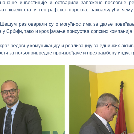
значајне инвестиције и остварили запажене пословне р
чат квалитета и географског порекла, захваљујући чем
Шешум разговарали су о могућностима за даље повећањ
 у Србији, тако и кроз јачање присуства српских компанија
роз редовну комуникацију и реализацију заједничких актив
сти за пољопривредне произвођаче и прехрамбену индустр