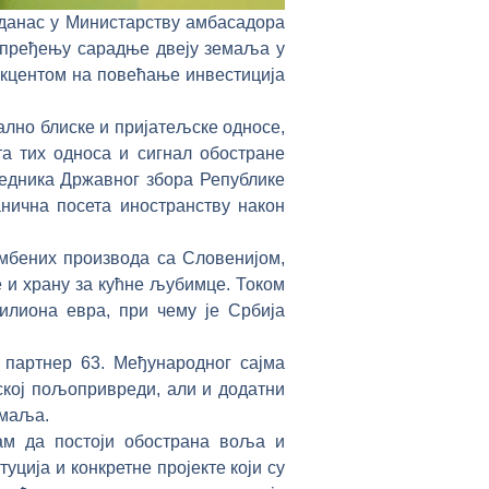
данас у Министарству амбасадора
апређењу сарадње двеју земаља у
акцентом на повећање инвестиција
лно блиске и пријатељске односе,
та тих односа и сигнал обостране
едника Државног збора Републике
нична посета иностранству након
амбених производа са Словенијом,
е и храну за кућне љубимце. Током
лиона евра, при чему је Србија
 партнер 63. Међународног сајма
ској пољопривреди, али и додатни
емаља.
ам да постоји обострана воља и
ција и конкретне пројекте који су