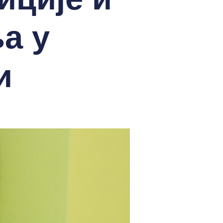
а у
и