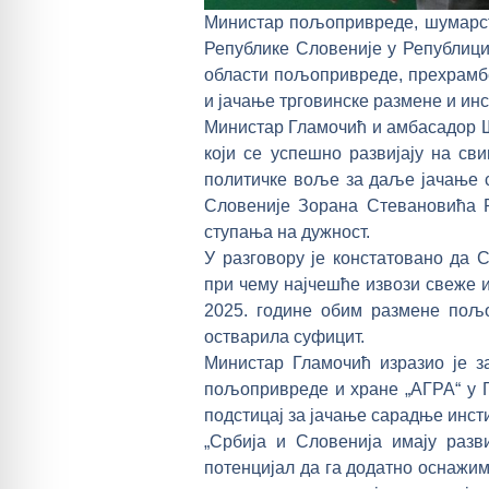
Министар пољопривреде, шумарст
Републике Словеније у Републиц
области пољопривреде, прехрамбе
и јачање трговинске размене и ин
Министар Гламочић и амбасадор Ш
који се успешно развијају на св
политичке воље за даље јачање 
Словеније Зорана Стевановића Р
ступања на дужност.
У разговору је констатовано да 
при чему најчешће извози свеже и
2025. године обим размене пољ
остварила суфицит.
Министар Гламочић изразио је з
пољопривреде и хране „АГРА“ у Г
подстицај за јачање сарадње инст
„Србија и Словенија имају раз
потенцијал да га додатно оснажим