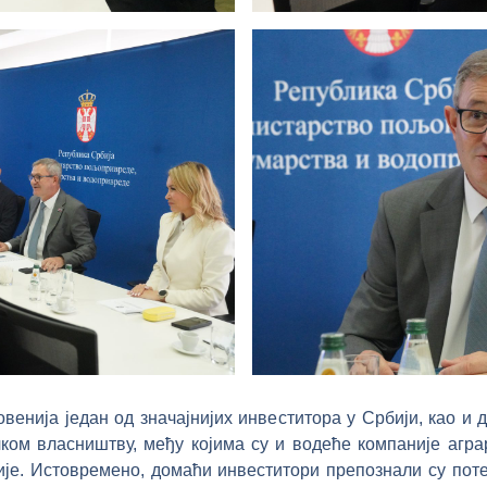
ловенија један од значајнијих инвеститора у Србији, као и
чком власништву, међу којима су и водеће компаније агра
ије. Истовремено, домаћи инвеститори препознали су пот