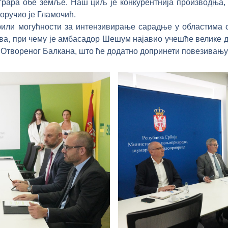
аграра обе земље. Наш циљ је конкурентнија производња,
оручио је Гламочић.
или могућности за интензивирање сарадње у областима с
ва, при чему је амбасадор Шешум најавио учешће велике 
Отвореног Балкана, што ће додатно допринети повезивању 