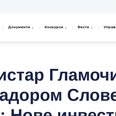
Документи
Конкурси
Вести
Управ
истар Гламочи
адором Слове
: Нове инвест