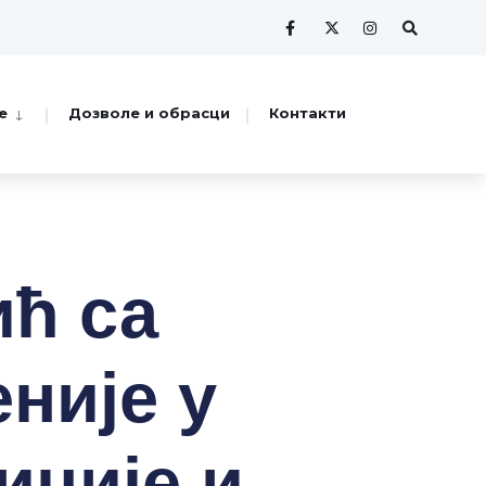
е
Дозволе и обрасци
Контакти
ћ са
није у
иције и