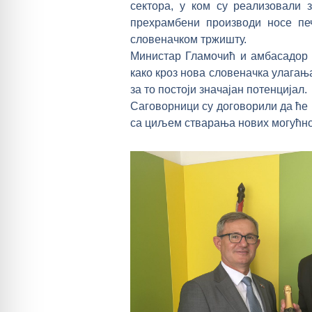
сектора, у ком су реализовали 
прехрамбени производи носе пе
словеначком тржишту.
Министар Гламочић и амбасадор 
како кроз нова словеначка улагања
за то постоји значајан потенцијал.
Саговорници су договорили да ће к
са циљем стварања нових могућно