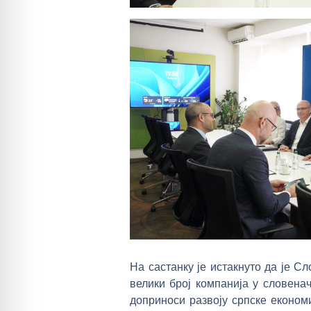
На састанку је истакнуто да је С
велики број компанија у словена
доприноси развоју српске економ