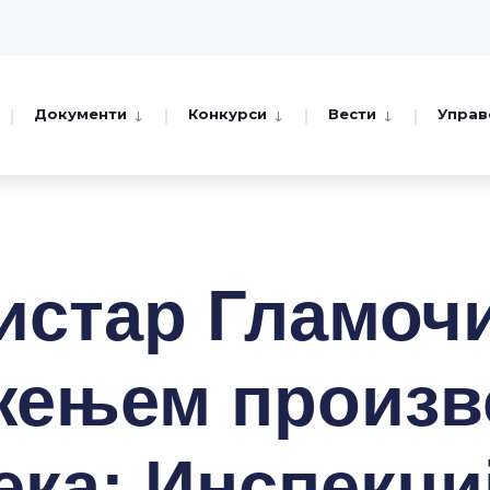
Документи
Конкурси
Вести
Управ
истар Гламочи
жењем произв
ека: Инспекциј