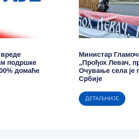
ивреде
Министар Гламоч
ам подршке
„Прођох Левач, п
100% домаће
Очување села је
Србије
ДЕТАЉНИЈЕ