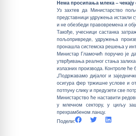
Нема просипања млека – чекају 
Уз захтев да Министарство пољ
представници удружења истакли су
и не обезбеди правовремена и обј
Такође, учесници састанка затра
пољопривреде, удружења произв
пронашла системска решења у инт
Министар Гламочић поручио је да
утврђивања реалног стања залиха 
излазних производа. Контроле ће б
„Подржавамо дијалог и заједнич
осигура фер тржишне услове и от
потпуну слику и предузети све пот
Министарство ће наставити редов
у млечном сектору, у циљу за
прехрамбеном ланцу.
Подели: