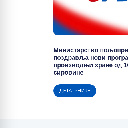
Министарство пољопр
поздравља нови прогр
производњи хране од 
сировине
ДЕТАЉНИЈЕ