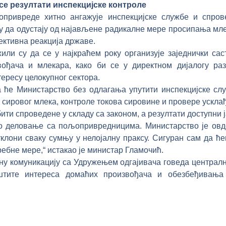
се резултати инспекцијске контроле
опривреде хитно ангажује инспекцијске службе и спров
 да одустају од најављене радикалне мере просипања мле
ективна реакција државе.
жили су да се у најкраћем року организује заједнички са
ођача и млекара, како би се у директном дијалогу ра
ересу целокупног сектора.
 ће Министарство без одлагања упутити инспекцијске сл
сировог млека, контроле токова сировине и провере ускла
ити спроведене у складу са законом, а резултати доступни 
ко деловање са пољопривредницима. Министарство је овд
клони сваку сумњу у нелојалну праксу. Сигуран сам да ћ
ребне мере,“ истакао је министар Гламочић.
ну комуникацију са Удружењем одгајивача говеда централн
штите интереса домаћих произвођача и обезбеђивања 