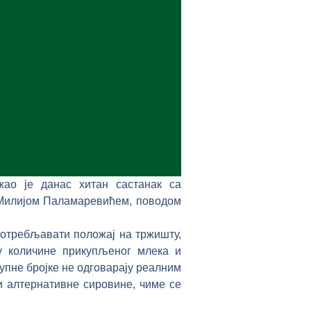
ао је данас хитан састанак са
 Милијом Паламаревићем, поводом
потребљавати положај на тржишту,
у количине прикупљеног млека и
упне бројке не одговарају реалним
 алтернативне сировине, чиме се