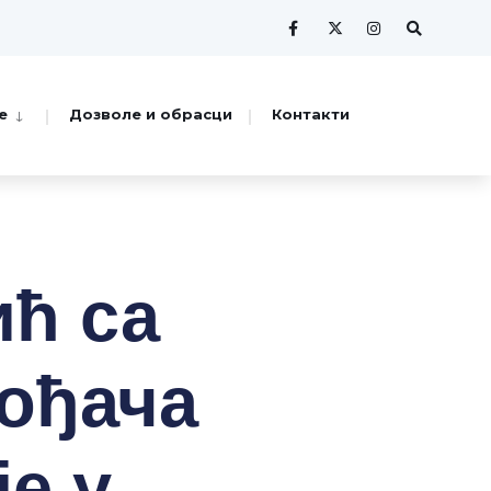
е
Дозволе и обрасци
Контакти
ћ са
ођача
е у