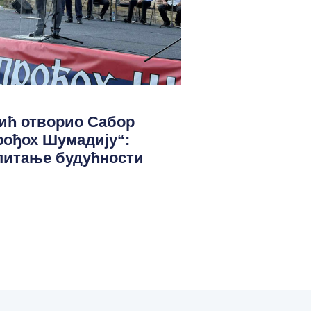
ић отворио Сабор
рођох Шумадију“:
 питање будућности