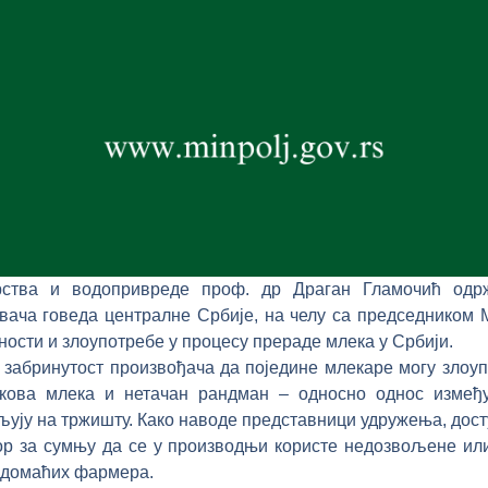
ства и водопривреде проф. др Драган Гламочић одрж
вача говеда централне Србије, на челу са председником
ности и злоупотребе у процесу прераде млека у Србији.
 забринутост произвођача да поједине млекаре могу злоу
кова млека и нетачан рандман – односно однос измеђ
љују на тржишту. Како наводе представници удружења, дост
ор за сумњу да се у производњи користе недозвољене или
к домаћих фармера.