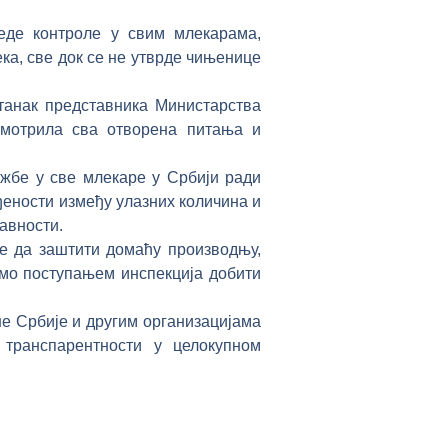
еде контроле у свим млекарама,
ка, све док се не утврде чињенице
станак представника Министарства
змотрила сва отворена питања и
ужбе у све млекаре у Србији ради
ђености између улазних количина и
јавности.
е да заштити домаћу производњу,
емо поступањем инспекција добити
е Србије и другим организацијама
транспарентности у целокупном