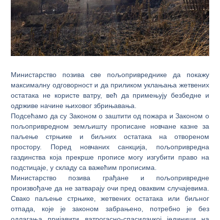
Министарство позива све пољопривреднике да покажу
максималну одговорност и да приликом уклањања жетвених
остатака не користе ватру, већ да примењују безбедне и
одрживе начине њиховог збрињавања.
Подсећамо да су Законом о заштити од пожара и Законом о
пољопривредном земљишту прописане новчане казне за
паљење стрњике и биљних остатака на отвореном
простору. Поред новчаних санкција, пољопривредна
газдинства која прекрше прописе могу изгубити право на
подстицаје, у складу са важећим прописима.
Министарство позива грађане и пољопривредне
произвођаче да не затварају очи пред оваквим случајевима.
Свако паљење стрњике, жетвених остатака или биљног
отпада, које је законом забрањено, потребно је без
одлагања пријавити ватрогасно-спасилачкој јединици на