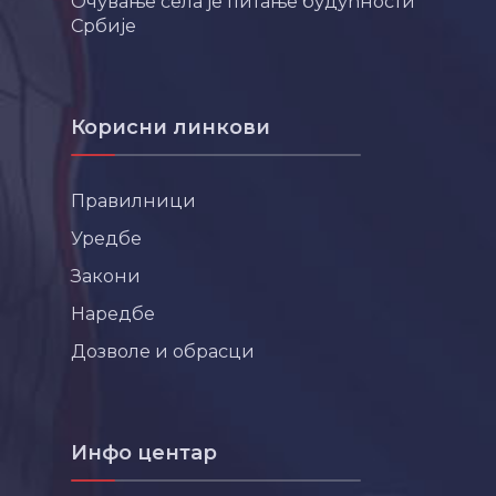
Очување села је питање будућности
Србије
Корисни линкови
Правилници
Уредбе
Закони
Наредбе
Дозволе и обрасци
Инфо центар