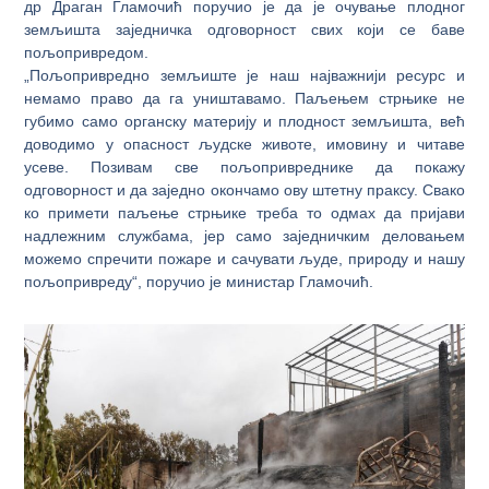
др Драган Гламочић поручио је да је очување плодног
земљишта заједничка одговорност свих који се баве
пољопривредом.
„Пољопривредно земљиште је наш најважнији ресурс и
немамо право да га уништавамо. Паљењем стрњике не
губимо само органску материју и плодност земљишта, већ
доводимо у опасност људске животе, имовину и читаве
усеве. Позивам све пољопривреднике да покажу
одговорност и да заједно окончамо ову штетну праксу. Свако
ко примети паљење стрњике треба то одмах да пријави
надлежним службама, јер само заједничким деловањем
можемо спречити пожаре и сачувати људе, природу и нашу
пољопривреду“, поручио је министар Гламочић.