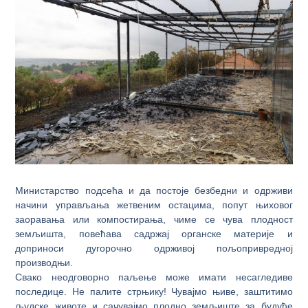
Министарство подсећа и да постоје безбедни и одрживи
начини управљања жетвеним остацима, попут њиховог
заоравања или компостирања, чиме се чува плодност
земљишта, повећава садржај органске материје и
доприноси дугорочно одрживој пољопривредној
производњи.
Свако неодговорно паљење може имати несагледиве
последице. Не палите стрњику! Чувајмо њиве, заштитимо
људске животе и сачувајмо плодно земљиште за будуће