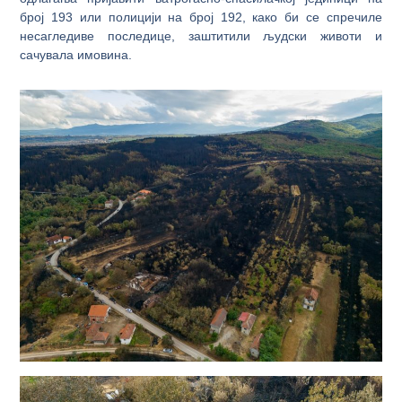
број 193 или полицији на број 192, како би се спречиле
несагледиве последице, заштитили људски животи и
сачувала имовина.