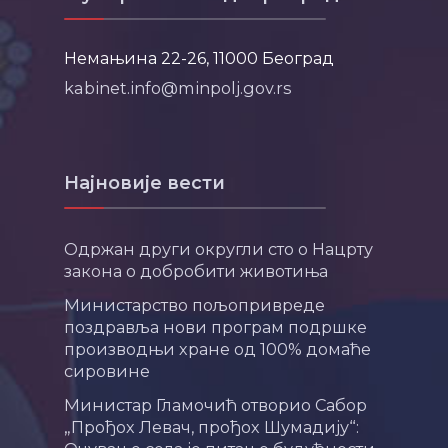
Немањина 22-26, 11000 Београд
kabinet.info@minpolj.gov.rs
Најновије вести
Одржан други округли сто о Нацрту
закона о добробити животиња
Министарство пољопривреде
поздравља нови програм подршке
производњи хране од 100% домаће
сировине
Министар Гламочић отворио Сабор
„Прођох Левач, прођох Шумадију“: