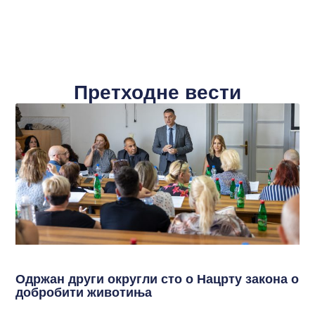
Претходне вести
Одржан други округли сто о Нацрту закона о
добробити животиња