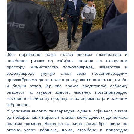
Због најављеног новог таласа високих температура и
повећаног ризика од избијања пожара на отвореном
простору, Министарство пољопривреде, шумарства и
водопривреде упућује апел свим пољопривредним
произвођачима да не пале стрњику, жетвене остатке, смеће
и биљни отпад, јер ова пракса представља озбиљну
опасност по људске животе, имовину, пољопривредно
земљиште и животну средину, а истовремено је и законом
забрањена.
У условима високих температура, суше и појачаног ризика
од пожара, чак и најмањи пламен може довести до пожара
великих размера. Ватра се са њива веома брзо шири на
околне усеве, воћњаке, шуме, стамбене и привредне