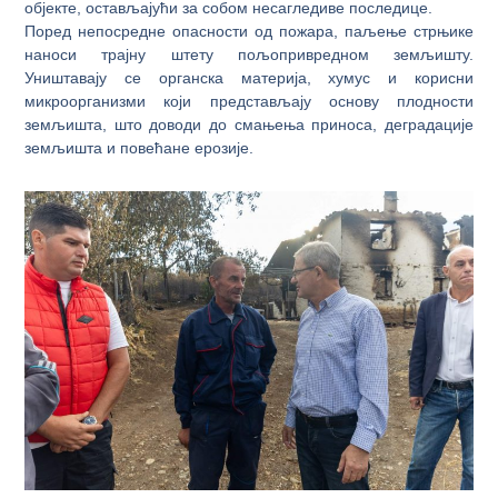
објекте, остављајући за собом несагледиве последице.
Поред непосредне опасности од пожара, паљење стрњике
наноси трајну штету пољопривредном земљишту.
Уништавају се органска материја, хумус и корисни
микроорганизми који представљају основу плодности
земљишта, што доводи до смањења приноса, деградације
земљишта и повећане ерозије.