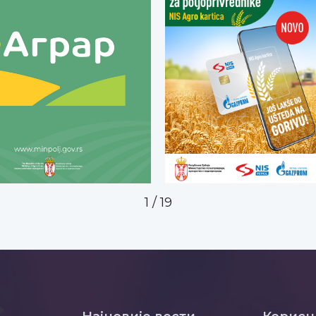
2
/
19