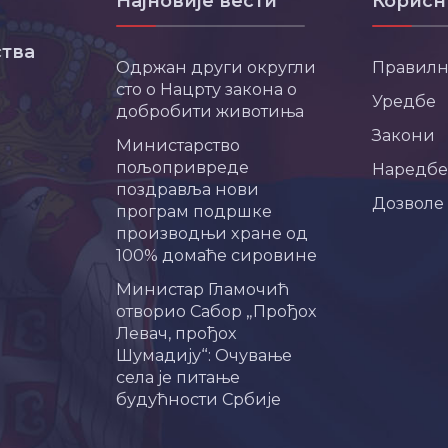
Најновије вести
Корисн
тва
Одржан други округли
Правил
сто о Нацрту закона о
Уредбе
добробити животиња
Закони
Министарство
пољопривреде
Наредбе
поздравља нови
Дозволе
програм подршке
производњи хране од
100% домаће сировине
Министар Гламочић
отворио Сабор „Прођох
Левач, прођох
Шумадију“: Очување
села је питање
будућности Србије