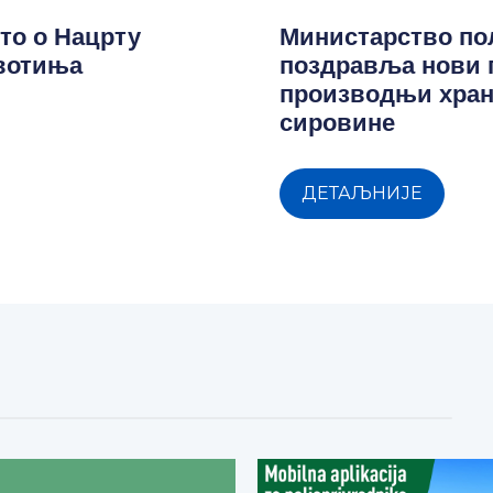
то о Нацрту
Министарство п
ивотиња
поздравља нови 
производњи хран
сировине
ДЕТАЉНИЈЕ