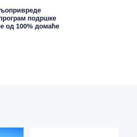
ољопривреде
програм подршке
е од 100% домаће