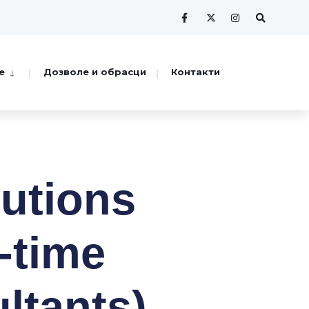
е
Дозволе и обрасци
Контакти
lutions
l-time
ltants)