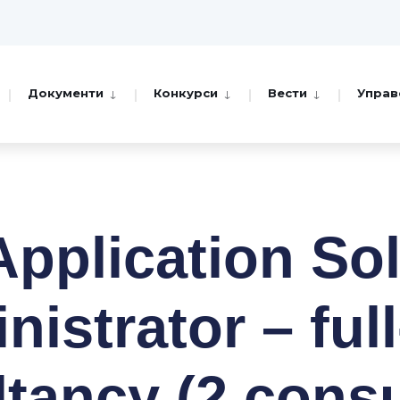
Документи
Конкурси
Вести
Управ
pplication So
istrator – ful
tancy (2 consu