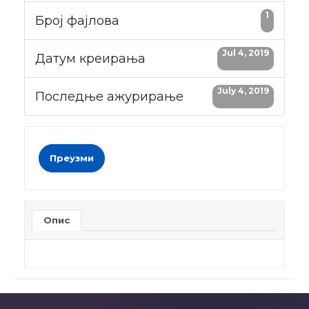
1
Број фајлова
Jul 4, 2019
Датум креирања
July 4, 2019
Последње ажурирање
Преузми
Опис