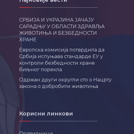
Најновије вести
СРБИЈА И УКРАЈИНА ЈАЧАЈУ
САРАДЊУ У ОБЛАСТИ ЗДРАВЉА
ЖИВОТИЊА И БЕЗБЕДНОСТИ
ХРАНЕ
Европска комисија потврдила да
Србија испуњава стандарде ЕУ у
контроли безбедности хране
биљног порекла
Одржан други округли сто о Нацрту
закона о добробити животиња
Корисни линкови
Правилници