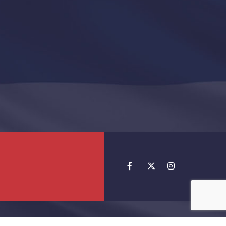
jta
TeachR.