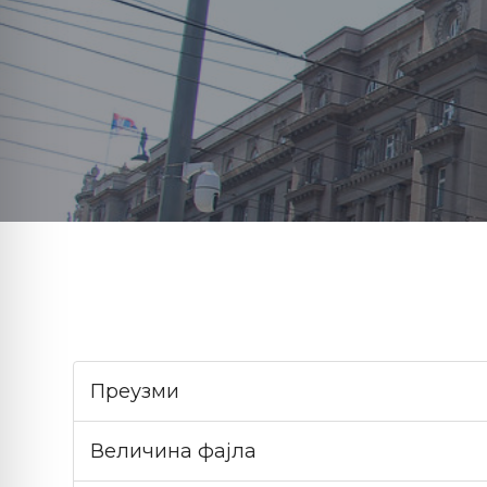
Преузми
Величина фајла