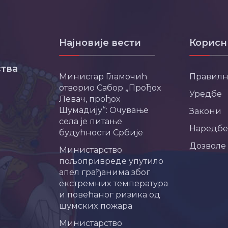
Најновије вести
Корисн
тва
Министар Гламочић
Правил
отворио Сабор „Прођох
Уредбе
Левач, прођох
Шумадију“: Очување
Закони
села је питање
Наредбе
будућности Србије
Дозволе
Министарство
пољопривреде упутило
апел грађанима због
екстремних температура
и повећаног ризика од
шумских пожара
Министарство