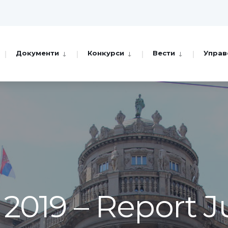
Документи
Конкурси
Вести
Управ
2019 – Report J