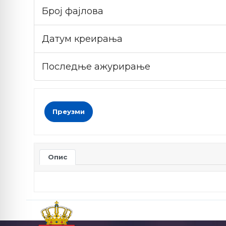
Број фајлова
Датум креирања
Последње ажурирање
Преузми
Опис