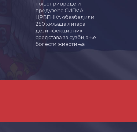
пољопривреде и
предузеће СИГМА
ЦРВЕНКА обезбедили
250 хиљада литара
дезинфекционих
средстава за сузбијање
болести животиња
инистарство пољопривреде, шумарства и водопривреде -
Izrada Websa