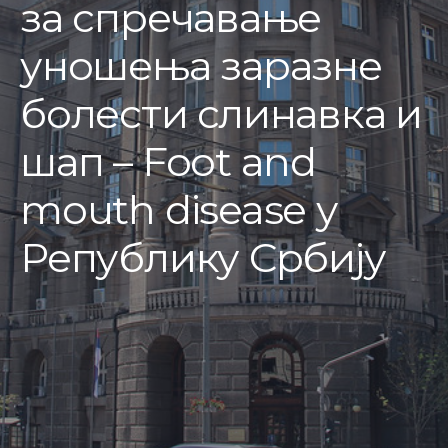
за спречавање
уношења заразне
болести слинавка и
шап – Foot and
mouth disease у
Републику Србију