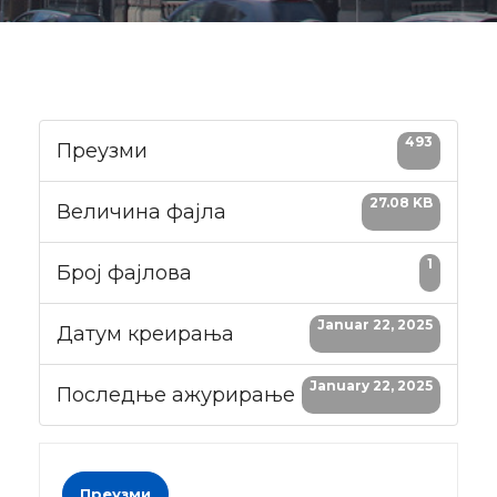
493
Преузми
27.08 KB
Величина фајла
1
Број фајлова
Januar 22, 2025
Датум креирања
January 22, 2025
Последње ажурирање
Преузми