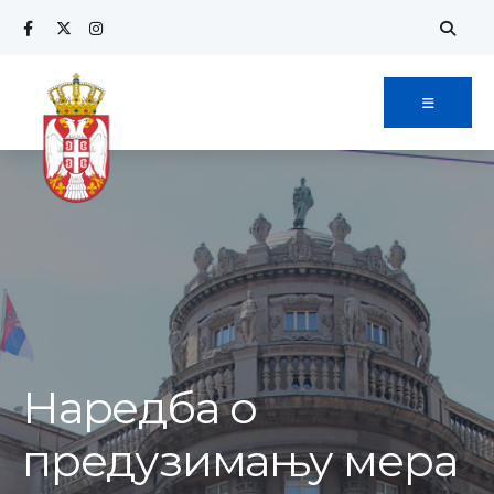
Search
Skip
for:
to
content
Наредба о
предузимању мера