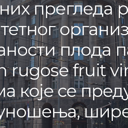
них прегледа 
тетног организ
ности плода па
rugose fruit vi
ма које се пред
уношења, шир