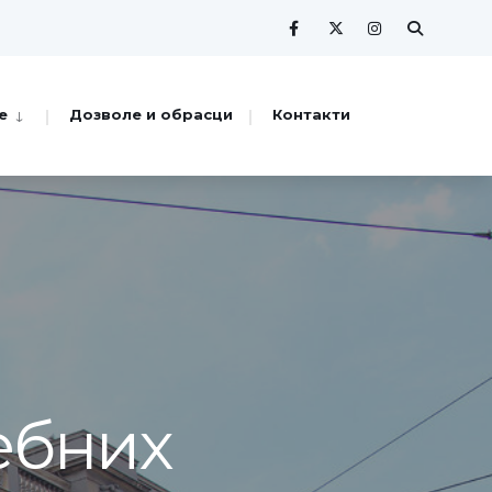
е
Дозволе и обрасци
Контакти
ебних