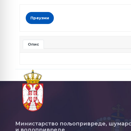
Преузми
Опис
Министарство пољопривреде, шумарс
и водопривреде