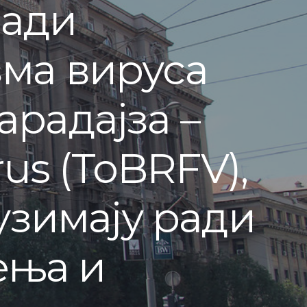
ради
ма вируса
радајза –
rus (ToBRFV),
узимају ради
ења и