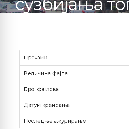
сузбијања то
Преузми
Величина фајла
Број фајлова
Датум креирања
Последње ажурирање