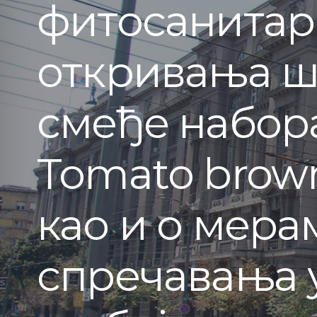
фитосанитар
откривања ш
смеђе набора
Тоmato brown 
као и о мера
спречавања 