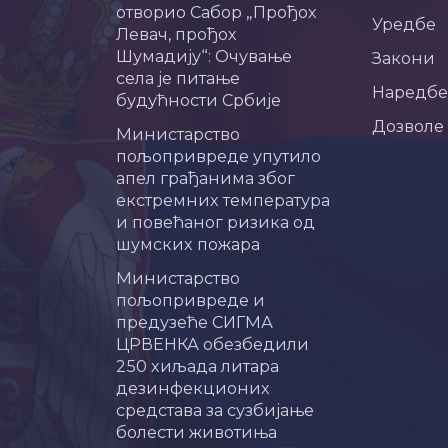
отворио Сабор „Прођох
Уредбе
Левач, прођох
Шумадију“: Очување
Закони
села је питање
Наредбе
будућности Србије
Дозволе
Министарство
пољопривреде упутило
апел грађанима због
екстремних температура
и повећаног ризика од
шумских пожара
Министарство
пољопривреде и
предузеће СИГМА
ЦРВЕНКА обезбедили
250 хиљада литара
дезинфекционих
средстава за сузбијање
болести животиња