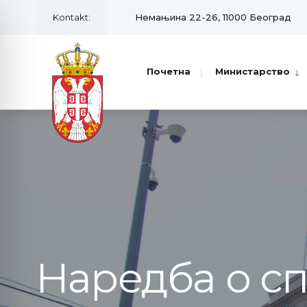
for:
Skip
Kontakt:
Немањина 22-26, 11000 Београд
to
content
Почетна
Министарство
Наредба о с