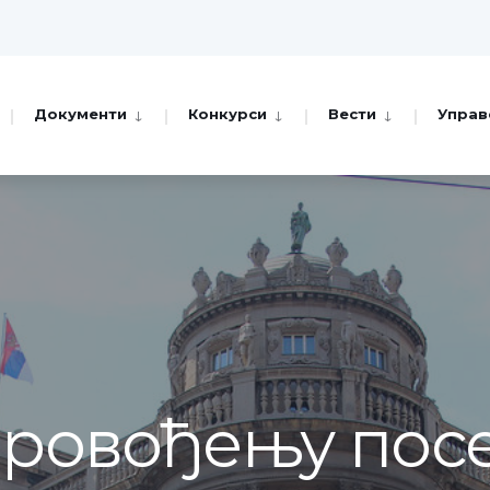
Документи
Конкурси
Вести
Управ
провођењу пос