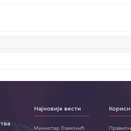
Најновије вести
Корисн
тва
Министар Гламочић
Правил