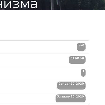
низма
952
43.50 KB
1
Januar 20, 2020
January 20, 2020