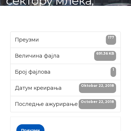
сектору млека,
меса, вина, пива и
јаких алкохолних
177
пића
Преузми
691.36 KB
Величина фајла
1
Број фајлова
Oktobar 22, 2018
Датум креирања
October 22, 2018
Последње ажурирање
Преузми