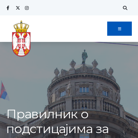
Search
Skip
for:
to
content
Правилник о
подстицајима за