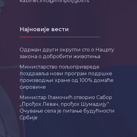
kabinet.info@minpolj.gov.rs
Најновије вести
Одржан други округли сто о Нацрту
закона о добробити животиња
Министарство пољопривреде
поздравља нови програм подршке
производњи хране од 100% домаће
сировине
Министар Гламочић отворио Сабор
„Прођох Левач, прођох Шумадију“:
Очување села је питање будућности
Србије