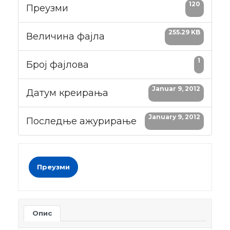
120
Преузми
255.29 KB
Величина фајла
1
Број фајлова
Januar 9, 2012
Датум креирања
January 9, 2012
Последње ажурирање
Преузми
Опис