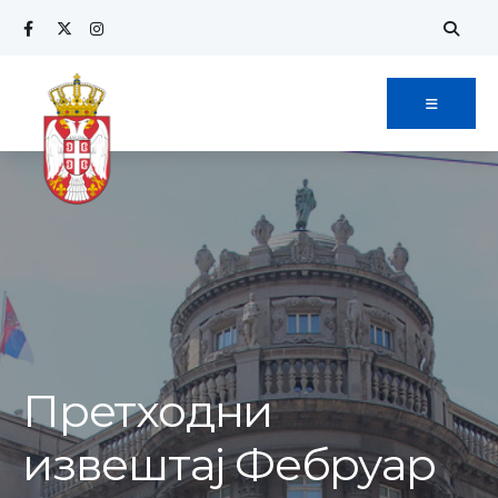
Search
Skip
for:
to
content
Претходни
извештај Фебруар