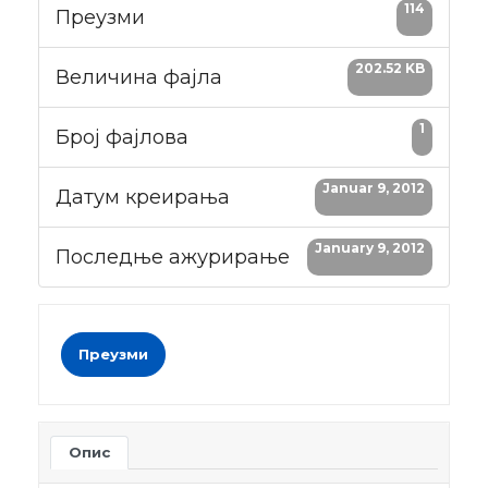
114
Преузми
202.52 KB
Величина фајла
1
Број фајлова
Januar 9, 2012
Датум креирања
January 9, 2012
Последње ажурирање
Преузми
Опис