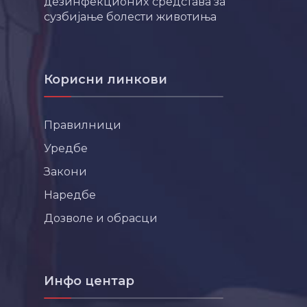
дезинфекционих средстава за
сузбијање болести животиња
Корисни линкови
Правилници
Уредбе
Закони
Наредбе
Дозволе и обрасци
Инфо центар