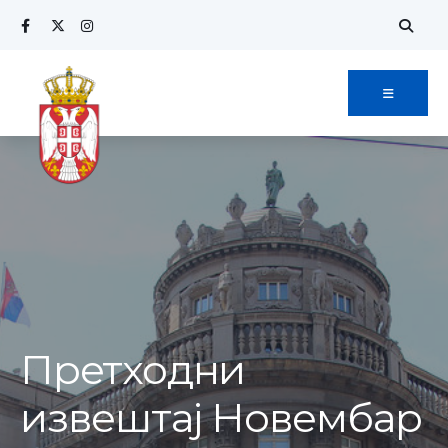
Search
Skip
for:
to
content
Претходни
извештај Новембар