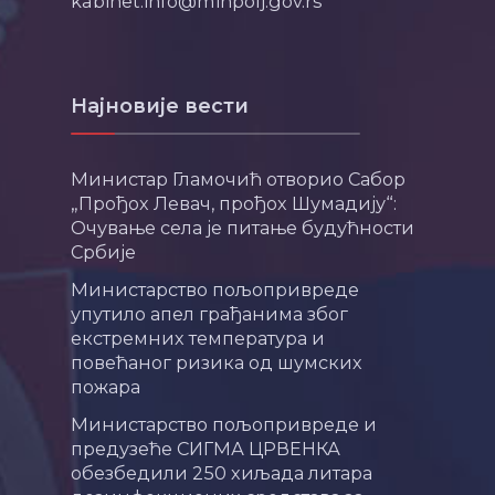
kabinet.info@minpolj.gov.rs
Најновије вести
Министар Гламочић отворио Сабор
„Прођох Левач, прођох Шумадију“:
Очување села је питање будућности
Србије
Министарство пољопривреде
упутило апел грађанима због
екстремних температура и
повећаног ризика од шумских
пожара
Министарство пољопривреде и
предузеће СИГМА ЦРВЕНКА
обезбедили 250 хиљада литара