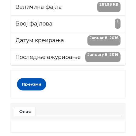
281.98 KB
Величина фајла
1
Број фајлова
Januar 8, 2016
Датум креирања
January 8, 2016
Последње ажурирање
Преузми
Опис