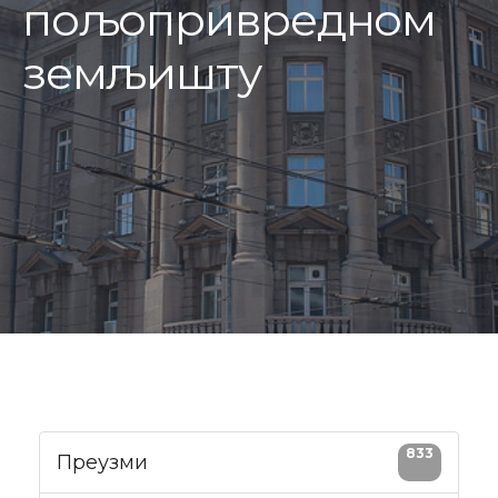
пољопривредном
земљишту
833
Преузми