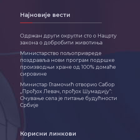
Најновије вести
Одржан други округли сто о Нацрту
закона о добробити животиња
Министарство пољопривреде
поздравља нови програм подршке
производњи хране од 100% домаће
сировине
Министар Гламочић отворио Сабор
„Прођох Левач, прођох Шумадију“:
Очување села је питање будућности
Србије
Корисни линкови