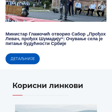
Министар Гламочић отворио Сабор „Прођох
Левач, прођох Шумадију“: Очување села је
питање будућности Србије
ДЕТАЉНИЈЕ
Корисни линкови