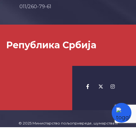
011/260-79-61
Република Србија
© 2025 Министарство пољопривреде, шумарства и
водопривреде -
Izrada Websajta
TeachR.