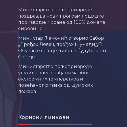
Министарство пољопривреде
поздравља нови програм подршке
производњи хране од 100% домаће
сировине
Министар Гламочић отворио Сабор
„Прођох Левач, прођох Шумадију“:
Очување села је питање будућности
Србије
Министарство пољопривреде
упутило апел грађанима због
екстремних температура и
повећаног ризика од шумских
пожара
Корисни линкови