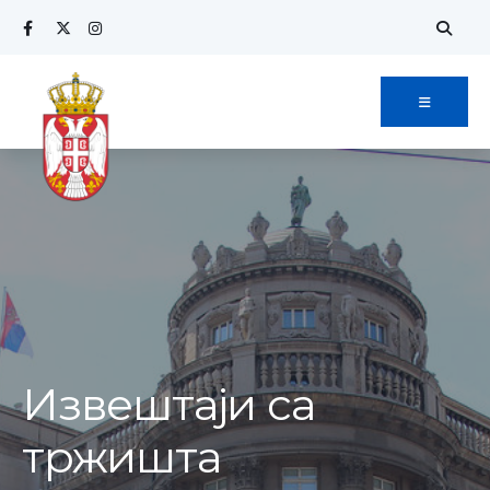
Извештаји са
тржишта