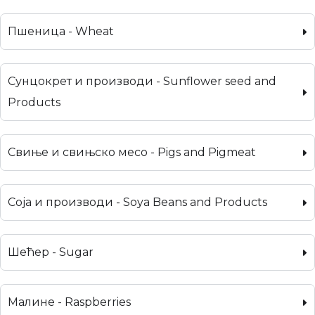
Пшеница - Wheat
Сунцокрет и производи - Sunflower seed and
Products
Свиње и свињско месо - Pigs and Pigmeat
Соја и производи - Soya Beans and Products
Шећер - Sugar
Малине - Raspberries