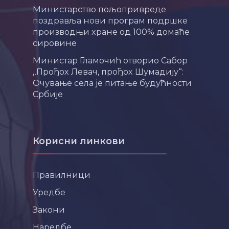
Министарство пољопривреде
поздравља нови програм подршке
производњи хране од 100% домаће
сировине
Министар Гламочић отворио Сабор
„Прођох Левач, прођох Шумадију“:
Очување села је питање будућности
Србије
Корисни линкови
Правилници
Уредбе
Закони
Наредбе