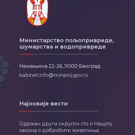
Министарство пољопривреде,
шумарства и водопривреде
Немањина 22-26, 11000 Београд
kabinet.info@minpolj.gov.rs
Најновије вести
Одржан други округли сто о Нацрту
закона о добробити животиња