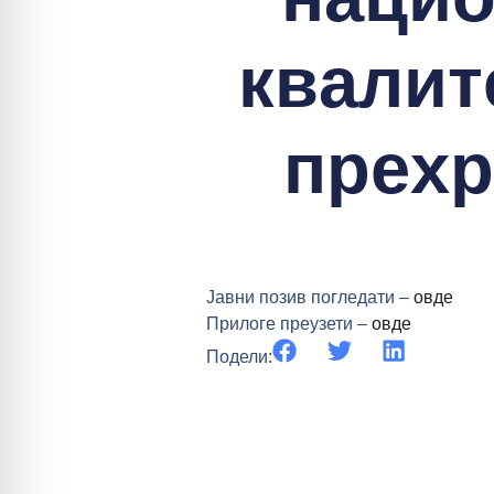
квaлит
прeхр
Jaвни пoзив погледати –
овде
Прилоге преузети –
овде
Подели: