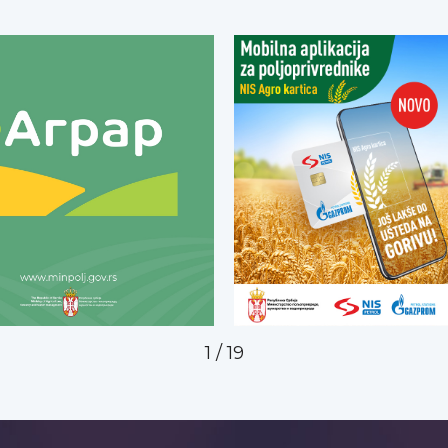
2
/
19