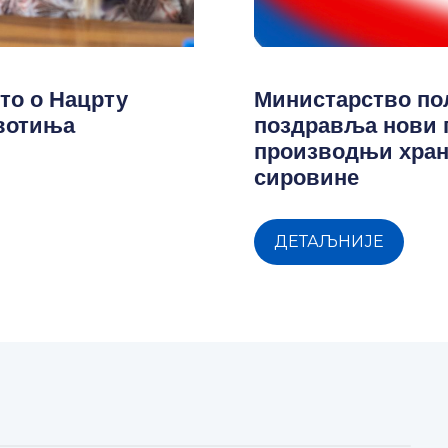
то о Нацрту
Министарство п
ивотиња
поздравља нови 
производњи хран
сировине
ДЕТАЉНИЈЕ