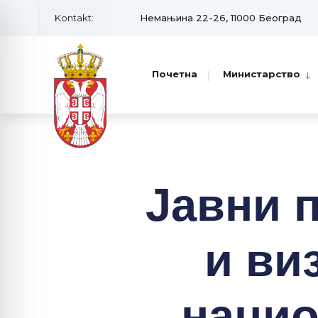
Kontakt:
Немањина 22-26, 11000 Београд
Почетна
Министарство
Jaвни п
и ви
нaциo