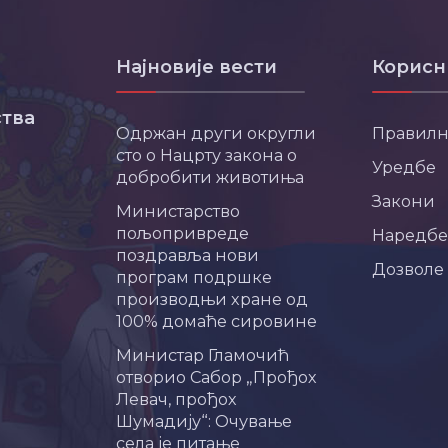
Најновије вести
Корисн
тва
Одржан други округли
Правил
сто о Нацрту закона о
Уредбе
добробити животиња
Закони
Министарство
пољопривреде
Наредбе
поздравља нови
Дозволе
програм подршке
производњи хране од
100% домаће сировине
Министар Гламочић
отворио Сабор „Прођох
Левач, прођох
Шумадију“: Очување
села је питање