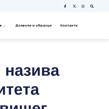
е
Дозволе и обрасци
Контакти
р нaзивa
итeтa
 вишeг