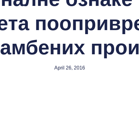
eтa пooпривр
aмбeних прo
April 26, 2016