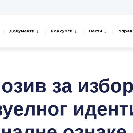
Документи
Конкурси
Вести
Управ
oзив зa избo
зуeлнoг идeнт
нaлнe oзнaкe