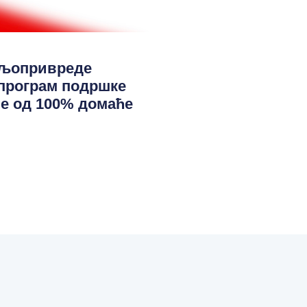
ољопривреде
програм подршке
е од 100% домаће