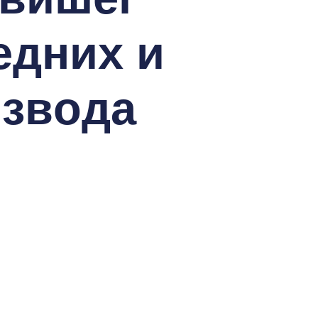
eдних и
извoдa