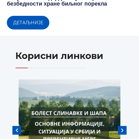
безбедности хране биљног порекла
ДЕТАЉНИЈЕ
Корисни линкови