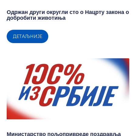
Одржан други округли сто о Нацрту закона о
добробити животиња
ДЕТАЉНИЈЕ
Министарство пољопривреде поздравља