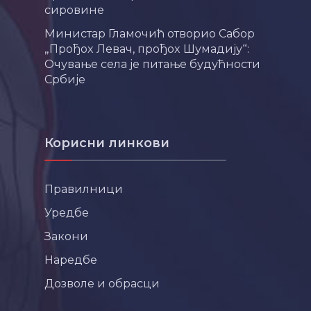
сировине
Министар Гламочић отворио Сабор
„Прођох Левач, прођох Шумадију“:
Очување села је питање будућности
Србије
Корисни линкови
Правилници
Уредбе
Закони
Наредбе
Дозволе и обрасци