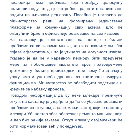
последица низа проблема који погађају целокупну
пољопривреду, те да је потребно трајно и организовано
радити на њиховом решавању. Посебно је нагласио да
Министарство ради на формирању јединствене
платформе за комуникацију свих актера, што ће
омогућити брже и ефикасније реаговање на све изазове.
На састанку је констатовано да постоје озбиљни
проблеми са вишковима млека, као и са квалитетом због
појаве афлатоксина, што је утицало на могућност извоза.
Указано је да ће у наредном периоду бити предузете
мере за побољшање квалитета кроз правовремене
третмане у биљној производњи, при чему ће значајну
улогу имати употреба дронова за третирање кукуруза
фунгицидима. Министарство ће обезбедити подстицаје и
кредите за набавку дронова.
Поводом информација да су неке млекаре прекинуле
откуп, на састанку је утврђено да ће се убрзано решавати
проблеми са откупом, а да је мањи застој, који је настао у
млекари Уб, настао због обавезног ремонта машине, који
је већ био раније заказан. Откуп млека у овој млекари ће
бити нормализован већ у понедељак.