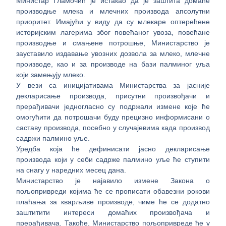
Министар Гламочић је истакао да је заштита домаће
производње млека и млечних производа апсолутни
приоритет. Имајући у виду да су млекаре оптерећене
историјским лагерима због повећаног увоза, повећане
производње и смањене потрошње, Министарство је
зауставило издавање увозних дозвола за млеко, млечне
производе, као и за производе на бази палминог уља
који замењују млеко.
У вези са иницијативама Министарства за јасније
декларисање производа, присутни произвођачи и
прерађивачи једногласно су подржали измене које ће
омогућити да потрошачи буду прецизно информисани о
саставу производа, посебно у случајевима када производ
садржи палмино уље.
Уредба која ће дефинисати јасно декларисање
производа који у себи садрже палмино уље ће ступити
на снагу у наредних месец дана.
Министарство је најавило измене Закона о
пољопривреди којима ће се прописати обавезни рокови
плаћања за кварљиве производе, чиме ће се додатно
заштитити интереси домаћих произвођача и
прерађивача. Такође, Министарство пољопривреде ће у