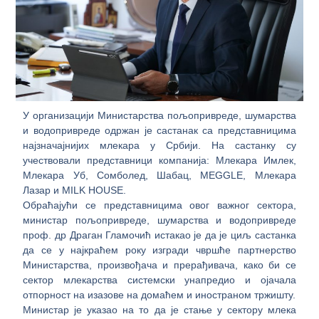
У организацији Министарства пољопривреде, шумарства
и водопривреде одржан je састанак са представницима
најзначајнијих млекара у Србији. На састанку су
учествовали представници компанија: Млекара Имлек,
Млекара Уб, Сомболед, Шабац, MEGGLE, Млекара
Лазар и MILK HOUSE.
Обраћајући се представницима овог важног сектора,
министар пољопривреде, шумарства и водопривреде
проф. др Драган Гламочић истакао је да је циљ састанка
да се у најкраћем року изгради чвршће партнерство
Министарства, произвођача и прерађивача, како би се
сектор млекарства системски унапредио и ојачала
отпорност на изазове на домаћем и иностраном тржишту.
Министар је указао на то да је стање у сектору млека