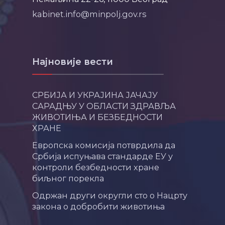
kabinet.info@minpolj.gov.rs
Најновије вести
СРБИЈА И УКРАЈИНА ЈАЧАЈУ
САРАДЊУ У ОБЛАСТИ ЗДРАВЉА
ЖИВОТИЊА И БЕЗБЕДНОСТИ
ХРАНЕ
Европска комисија потврдила да
Србија испуњава стандарде ЕУ у
контроли безбедности хране
биљног порекла
Одржан други округли сто о Нацрту
закона о добробити животиња