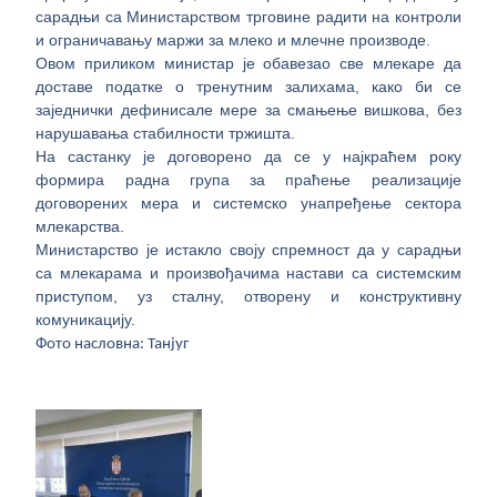
сарадњи са Министарством трговине радити на контроли
и ограничавању маржи за млеко и млечне производе.
Овом приликом министар је обавезао све млекаре да
доставе податке о тренутним залихама, како би се
заједнички дефинисале мере за смањење вишкова, без
нарушавања стабилности тржишта.
На састанку је договорено да се у најкраћем року
формира радна група за праћење реализације
договорених мера и системско унапређење сектора
млекарства.
Министарство је истакло своју спремност да у сарадњи
са млекарама и произвођачима настави са системским
приступом, уз сталну, отворену и конструктивну
комуникацију.
Фото насловна: Танјуг