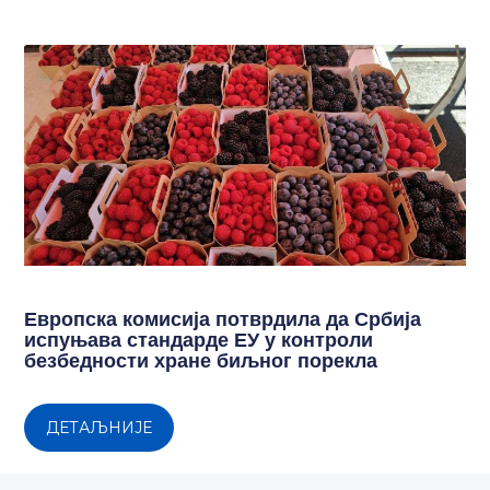
Европска комисија потврдила да Србија
испуњава стандарде ЕУ у контроли
безбедности хране биљног порекла
ДЕТАЉНИЈЕ