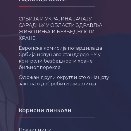
СРБИЈА И УКРАЈИНА ЈАЧАЈУ
САРАДЊУ У ОБЛАСТИ ЗДРАВЉА
ЖИВОТИЊА И БЕЗБЕДНОСТИ
ХРАНЕ
Европска комисија потврдила да
Србија испуњава стандарде ЕУ у
контроли безбедности хране
биљног порекла
Одржан други округли сто о Нацрту
закона о добробити животиња
Корисни линкови
Правилници