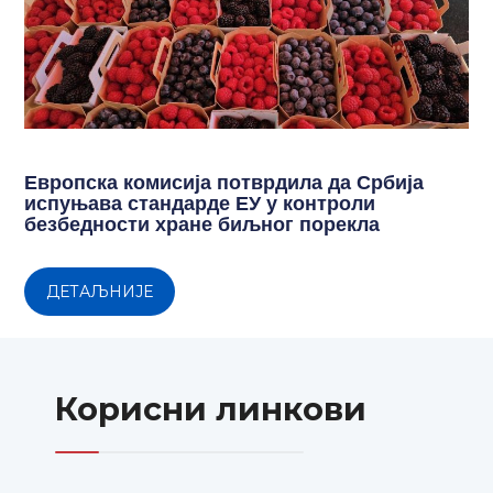
Европска комисија потврдила да Србија
испуњава стандарде ЕУ у контроли
безбедности хране биљног порекла
ДЕТАЉНИЈЕ
Корисни линкови