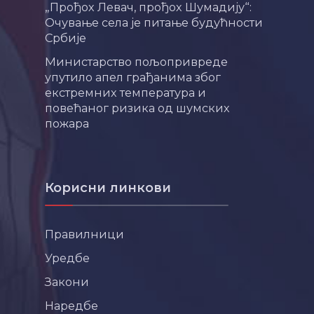
„Прођох Левач, прођох Шумадију“:
Очување села је питање будућности
Србије
Министарство пољопривреде
упутило апел грађанима због
екстремних температура и
повећаног ризика од шумских
пожара
Корисни линкови
Правилници
Уредбе
Закони
Наредбе