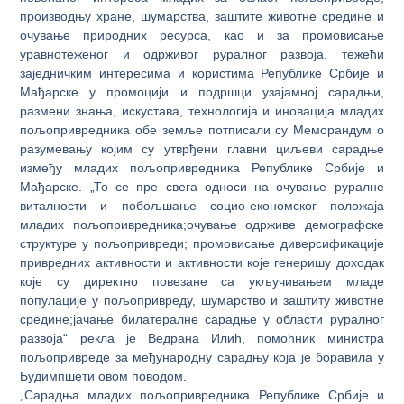
производњу хране, шумарства, заштите животне средине и
очување природних ресурса, као и за промовисање
уравнотеженог и одрживог руралног развоја, тежећи
заједничким интересима и користима Републике Србије и
Мађарске у промоцији и подршци узајамној сарадњи,
размени знања, искустава, технологија и иновација младих
пољопривредника обе земље потписали су Меморандум о
разумевању којим су утврђени главни циљеви сарадње
између младих пољопривредника Републике Србије и
Мађарске. „То се пре свега односи на очување руралне
виталности и побољшање социо-економског положаја
младих пољопривредника;очување одрживе демографске
структуре у пољопривреди; промовисање диверсификације
привредних активности и активности које генеришу доходак
које су директно повезане са укључивањем младе
популације у пољопривреду, шумарство и заштиту животне
средине;јачање билатералне сарадње у области руралног
развоја“ рекла је Ведрана Илић, помоћник министра
пољопривреде за међународну сарадњу која је боравила у
Будимпшети овом поводом.
„Сарадња младих пољопривредника Републике Србије и