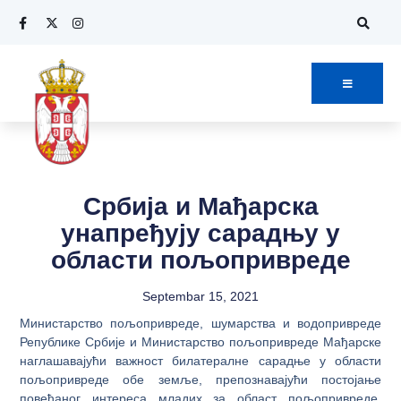
Србија и Мађарска
унапређују сарадњу у
области пољопривреде
Septembar 15, 2021
Министарство пољопривреде, шумарства и водопривреде
Републике Србије и Министарство пољопривреде Мађарске
наглашавајући важност билатералне сарадње у области
пољопривреде обе земље, препознавајући постојање
повећаног интереса младих за област пољопривреде,