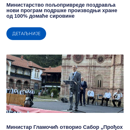
Министарство пољопривреде поздравља
нови програм подршке производњи хране
од 100% домаће сировине
ДЕТАЉНИЈЕ
Министар Гламочић отворио Сабор „Прођох