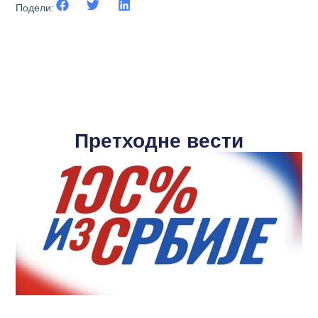
Подели:
Претходне вести