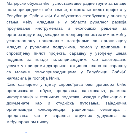
Мађарске обухватиће успостављање радне групе за младе
пољопривреднике обе земље, покретање пилот пројекта у
Републици Србији који би обухватио свеобухватну анализу
стања међу младима и у области руралног развоја
проучавање инструмената и еколошких решења за
организацију и рад младих пољопривредника затим помоћ у
успостављању националне платформе за организацију
младих у руралним подручјима, помоћ у припреми и
спровођењу пилот пројекта, сарадњу у увођењу шема
подршке за младе пољопривреднике као саветодавне
услуге у припреми дугорочног акционог плана за сарадњу
са младим пољопривредницима у Републици Србији“
нагласила је госпођа Илић.
Како сазнајемо у циљу спровођења овог договора биће
организоване обуке, предавања, саветовања, размена
информација и техничких података, израда публикација и
докуменате као и студијска путовања, заједничка
организација конференција, радионица, семинара ,
предавања као и сарадња стручних удружења на
међународном нивоу.