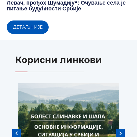
Левач, прођох Шумадију“: Очување села је
питање будућности Србије
ДЕТАЉНИЈЕ
Корисни линкови