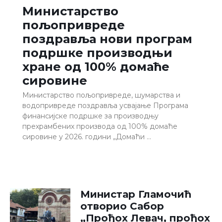
Министарство
пољопривреде
поздравља нови програм
подршке производњи
хране од 100% домаће
сировине
Министарство пољопривреде, шумарства и
водопривреде поздравља усвајање Програма
финансијске подршке за производњу
прехрамбених производа од 100% домаће
сировине у 2026. години „Домаћи …
Министар Гламочић
отворио Сабор
„Прођох Левач, прођох