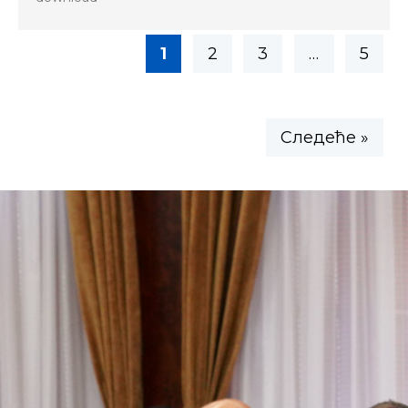
1
2
3
…
5
Следеће »