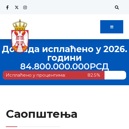
До сада исплаћено у 2026.
години
84.800.000.000
РСД
Исплаћено у процентима:
82.5%
Саопштења