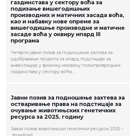
газдинстава у сектору воћа за
подизање вишегодишњих
производних и матичних засада воћа,
као и набавку нове опреме за
вишегодишње производне и матичне
засаде воћа у оквиру ипард III
програма
Четврти јавни позив за подношење захтева за
одобравање пројекта за ипард подстицаје за
инвестиције у физичку имовину пољопривредних
газдинстава у сектору воћа …
Јавни позив за подношење захтева за
остваривање права на подстицаје за
очување животињских генетичких
ресурса за 2025. годину
Јавни позив животињски генетички ресурси 2025 –
download