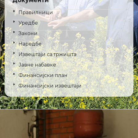
Документи
Правилници
Уредбе
Закони
Наредбе
Извештаји са тржишта
Јавне набавке
Финансијски план
Финансијски извештаји