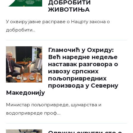
ДОБРОБИТИ
ЖИВОТИЊА
У оквиру јавне расправе о Нацрту закона о
добробити
...
Гламочић у Охриду:
Већ наредне недеље
наставак разговора о
извозу српских
пољопривредних
производа у Северну
Македонију
Министар пољопривреде, шумарства и
водопривреде проф.
...
Одржан округли сто о