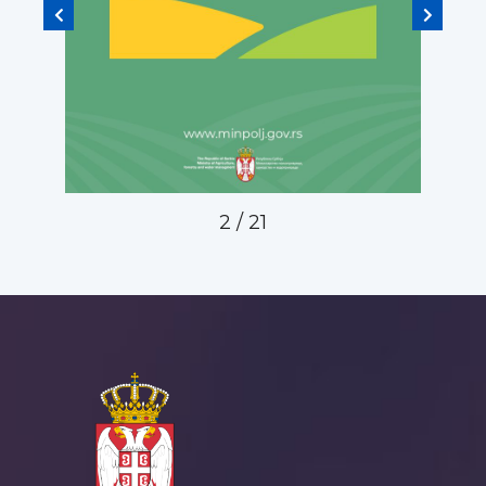
2
/
21