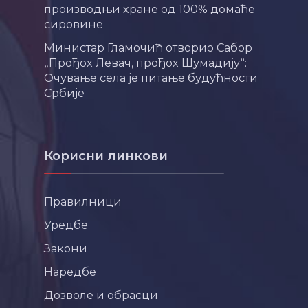
производњи хране од 100% домаће
сировине
Министар Гламочић отворио Сабор
„Прођох Левач, прођох Шумадију“:
Очување села је питање будућности
Србије
Корисни линкови
Правилници
Уредбе
Закони
Наредбе
Дозволе и обрасци