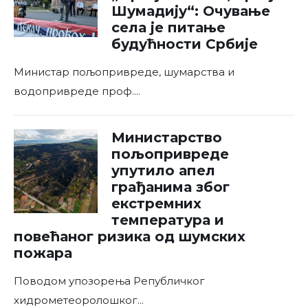
Шумадију“: Очување
села је питање
будућности Србије
Министар пољопривреде, шумарства и
водопривреде проф.
...
Министарство
пољопривреде
упутило апел
грађанима због
екстремних
температура и
повећаног ризика од шумских
пожара
Поводом упозорења Републичког
хидрометеоролошког
...