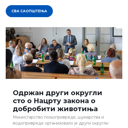
СВА САОПШТЕЊА
Одржан други округли
сто о Нацрту закона о
добробити животиња
Министарство пољопривреде, шумарства и
водопривреде организовало је други округли