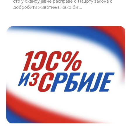
сто у оквиру јавне расправе о Нацрту закона о
добробити животиња, како би …