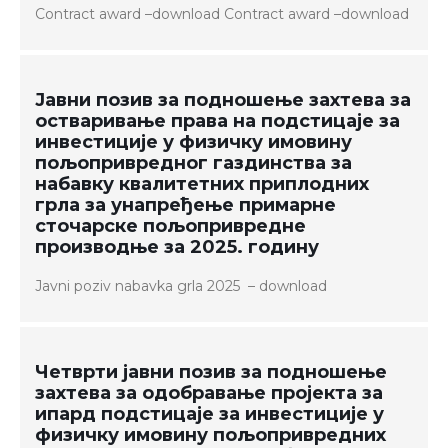
Contract award –download Contract award –download
Јавни позив за подношење захтева за
остваривање права на подстицаје за
инвестиције у физичку имовину
пољопривредног газдинства за
набавку квалитетних приплодних
грла за унапређење примарне
сточарске пољопривредне
производње за 2025. годину
Јavni poziv nabavka grla 2025 – download
Четврти јавни позив за подношење
захтева за одобравање пројекта за
ипард подстицаје за инвестиције у
физичку имовину пољопривредних