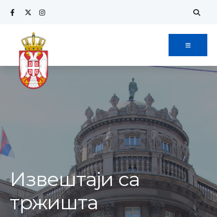
Извештаји са
тржишта