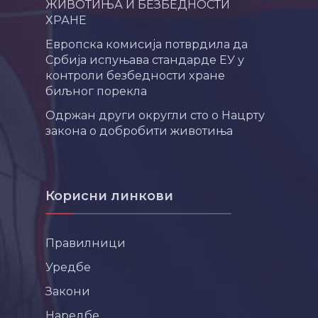
ЖИВОТИЊА И БЕЗБЕДНОСТИ
ХРАНЕ
Европска комисија потврдила да
Србија испуњава стандарде ЕУ у
контроли безбедности хране
биљног порекла
Одржан други округли сто о Нацрту
закона о добробити животиња
Корисни линкови
Правилници
Уредбе
Закони
Наредбе