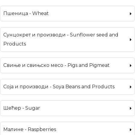
Пшеница - Wheat
Сунцокрет и производи - Sunflower seed and
Products
Свиње и свињско месо - Pigs and Pigmeat
Соја и производи - Soya Beans and Products
Шећер - Sugar
Малине - Raspberries